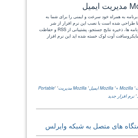
میل
ایمیل، این برنامه به همراه خود سرعت و ایمنی را برای شما به
م ها طراحی شده است با نصب این نرم افزار از شر
هرزنامه ها و ایمیل های تبلیغاتی راحت شوید، فیلتر کردن هوشمند هرزنامه ها، ذخیره نتایج جستجو، پشتیبانی از RSS و حفاظت
مایکروسافت آوت لوک خسته شده اید این نرم افزار
٬
Mozilla +
٬
Mozilla ایمیل
٬
Mozilla مدیریت
٬
٬
Portable
٬
نرم افزار جدید