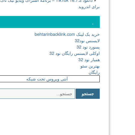
دانلود TikTok 16.7.2 – برنامه اشتراک ویدیو تیک تاک
برای اندروید
.
خرید بک لینک behtarinbacklink.com
لایسنس نود32
پسورد نود 32
اوکلی لایسنس رایگان نود 32
همیار نود 32
بهترین سئو
رایگان
آنتی ویروس تحت شبکه
جستجو
برای: