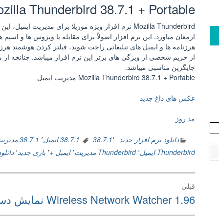
Mozilla Thunderbird 38.7.1 + Portable مدیریت ای
Mozilla Thunderbird نرم افزار ویژه موزیلا برای مدیریت 
ارمغان میاورد. این نرم افزار اصولاً برای مقابله با ویروس ها و اسپ
از حریم شخصی از ویژگی های برتر این نرم افزار میباشد. چنانچه از 
جایگزین مناسبی میباشد.
Mozilla Thunderbird 38.7.1 + Portable مدیریت ایمیل
عکس های داغ جدید
مد روز
دانلود نرم افزار جدید
٬
38.7.1
38.7.1 ایمیل
٬
38.7.1 مدیریت
Thunderbird ایمیل
٬
Thunderbird مدیریت
٬
ایمیل +
٬
بازی جدید
٬
دانلود
راهبری
قبلی
نوشته
نوشته
Wireless Network Watcher 1.96 نمایش دستگاه های متصل به شبکه وایرلس
قبلی: