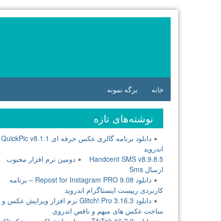
فتن
ه
وشته‌ها
خانه
برگه نمونه
نوشته‌های تازه
دانلود برنامه گالری عکس حرفه ای QuickPic v8.1.1
اندروید
Handcent SMS v8.9.8.5 دومین نرم افزار محبوب
ارسال Sms
دانلود Repost for Instagram PRO 9.08 – برنامه
کاربردی ریپست اینستاگرام اندروید
دانلود Glitch! Pro 3.16.3 نرم افزار ویرایش عکس و
ساخت عکس های مبهم و ناقص اندروی