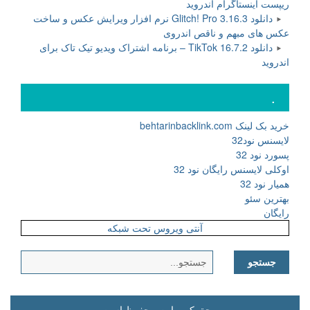
ریپست اینستاگرام اندروید
دانلود Glitch! Pro 3.16.3 نرم افزار ویرایش عکس و ساخت
عکس های مبهم و ناقص اندروی
دانلود TikTok 16.7.2 – برنامه اشتراک ویدیو تیک تاک برای
اندروید
.
خرید بک لینک behtarinbacklink.com
لایسنس نود32
پسورد نود 32
اوکلی لایسنس رایگان نود 32
همیار نود 32
بهترین سئو
رایگان
آنتی ویروس تحت شبکه
جستجو
برای:
حق کپی‌رایت محفوظ است.