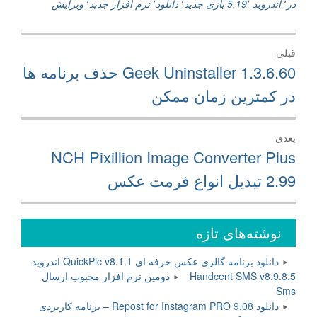
در
٬
اندروید 5.19
٬
بازی جدید
٬
دانلود
٬
نرم افزار جدید
٬
ویرایش
راهبری
قبلی
نوشته
نوشته
Geek Uninstaller 1.3.6.60 حذف برنامه ها
قبلی:
در کمترین زمان ممکن
بعدی
نوشته
NCH Pixillion Image Converter Plus
بعدی:
2.99 تبدیل انواع فرمت عکس
نوشته‌های تازه
دانلود برنامه گالری عکس حرفه ای QuickPic v8.1.1 اندروید
Handcent SMS v8.9.8.5 دومین نرم افزار محبوب ارسال
Sms
دانلود Repost for Instagram PRO 9.08 – برنامه کاربردی