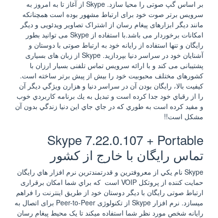
بر اساس گپ صوتی را محیا سازد. Skype از آغاز تا به امروز به
سرویس برتر صوت خود برای ارتباط مشهور بوده است همچنانکه
مانند دیگر ابزارهای پیغام رسان از اشتراک تصاویر ویدئویی و دیگر
امکانات برخوردار می باشد.با استفاده از Skype می توانید بطور
رایگان و تنها استفاده از رایانه خود به ارتباط صوتی با دوستان و
آشنایان خود در سراسر دنیا بپردازید. Skype از زبان های بسیاری
پشتیبانی می کند و با ارائه سرویس تماس تلفنی بسیار ارزان با
کشورهای مختلف محبوبیت خود را بیش از پیش برتر ساخته است.
كيفيت بالا، رايگان بودن آن در سراسر دنيا و هزارن ويژگي ديگر آن
را از رقباي خود جدا كرده است و تبديل به يك برنامه كاربردي خوب
و مفيد كرده است به طوري كه در جاي جاي اين دنيا زندگي بدون آن
مشكل است!!
Skype 7.22.0.107 + Portable
تماس رايگان با خارج از كشور
Skype نام يكي از معروفترين و قدرتمندترين نرم افزار هاي رايگان
حمايت کننده از پروتكل VOIP است كه براي شما امکان برقراری
ارتباط صوتی رايگان با ديگر دوستان خود از طریق اینترنت را فراهم
ميسازد. نرم افزار Skype از تکنولوژی Peer-to-Peer برای اتصال به
رایانه شخص مورد نظر شما استفاده میکند تا یک محیط پیغام رسان