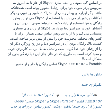
بر اساس گپ صوتی را محیا سازد. Skype از آغاز تا به امروز به
سرویس برتر صوت خود برای ارتباط مشهور بوده است همچنانکه
مانند دیگر ابزارهای پیغام رسان از اشتراک تصاویر ویدئویی و دیگر
امکانات برخوردار می باشد.با استفاده از Skype می توانید بطور
رایگان و تنها استفاده از رایانه خود به ارتباط صوتی با دوستان و
آشنایان خود در سراسر دنیا بپردازید. Skype از زبان های بسیاری
پشتیبانی می کند و با ارائه سرویس تماس تلفنی بسیار ارزان با
کشورهای مختلف محبوبیت خود را بیش از پیش برتر ساخته است.
كيفيت بالا، رايگان بودن آن در سراسر دنيا و هزارن ويژگي ديگر آن
را از رقباي خود جدا كرده است و تبديل به يك برنامه كاربردي خوب
و مفيد كرده است به طوري كه در جاي جاي اين دنيا زندگي بدون آن
مشكل است!!
Skype 7.22.0.107 + Portable تماس رايگان با خارج از كشور
دانلود ها پلاس
تکنولوژی جدید
دانلود نرم افزار جدید
+ كشور
٬
7.22.0.107 از
٬
7.22.0.107 كشور
٬
٬
Portable
Skype از
٬
Skype تماس
٬
Skype
كشور
٬
از
٬
بازی جدید
٬
دانلود
٬
رايگان
٬
كشور تماس
٬
نرم افزار جدید