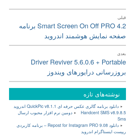
راهبری
قبلی
نوشته
نوشته
Smart Screen On Off PRO 4.2 برنامه
قبلی:
صفحه نمایش هوشمند اندروید
بعدی
نوشته
Driver Reviver 5.6.0.6 + Portable
بعدی:
بروزرسانی درایورهای ویندوز
نوشته‌های تازه
دانلود برنامه گالری عکس حرفه ای QuickPic v8.1.1 اندروید
Handcent SMS v8.9.8.5 دومین نرم افزار محبوب ارسال
Sms
دانلود Repost for Instagram PRO 9.08 – برنامه کاربردی
ریپست اینستاگرام اندروید