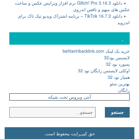
دانلود Glitch! Pro 3.16.3 نرم افزار ویرایش عکس و ساخت
عکس های مبهم و ناقص اندروی
دانلود TikTok 16.7.2 – برنامه اشتراک ویدیو تیک تاک برای
اندروید
.
خرید بک لینک behtarinbacklink.com
لایسنس نود32
پسورد نود 32
اوکلی لایسنس رایگان نود 32
همیار نود 32
بهترین سئو
رایگان
آنتی ویروس تحت شبکه
جستجو
برای:
حق کپی‌رایت محفوظ است.