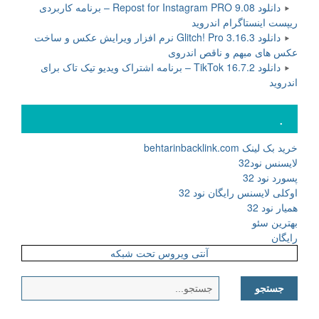
دانلود Repost for Instagram PRO 9.08 – برنامه کاربردی
ریپست اینستاگرام اندروید
دانلود Glitch! Pro 3.16.3 نرم افزار ویرایش عکس و ساخت
عکس های مبهم و ناقص اندروی
دانلود TikTok 16.7.2 – برنامه اشتراک ویدیو تیک تاک برای
اندروید
.
خرید بک لینک behtarinbacklink.com
لایسنس نود32
پسورد نود 32
اوکلی لایسنس رایگان نود 32
همیار نود 32
بهترین سئو
رایگان
آنتی ویروس تحت شبکه
جستجو
برای: