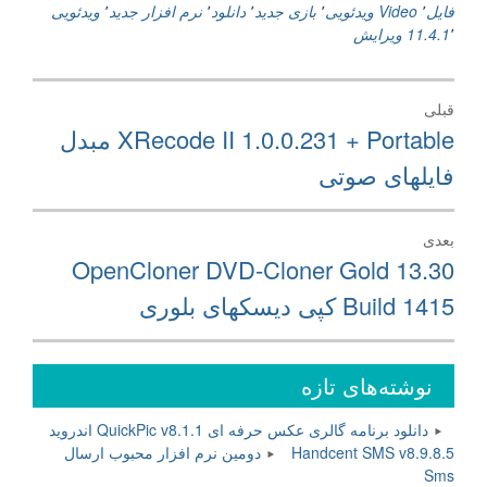
فایل
٬
Video ویدئویی
٬
بازی جدید
٬
دانلود
٬
نرم افزار جدید
٬
ویدئویی
٬
11.4.1
ویرایش
راهبری
قبلی
نوشته
نوشته
XRecode II 1.0.0.231 + Portable مبدل
قبلی:
فایلهای صوتی
بعدی
نوشته
OpenCloner DVD-Cloner Gold 13.30
بعدی:
Build 1415 کپی دیسکهای بلوری
نوشته‌های تازه
دانلود برنامه گالری عکس حرفه ای QuickPic v8.1.1 اندروید
Handcent SMS v8.9.8.5 دومین نرم افزار محبوب ارسال
Sms