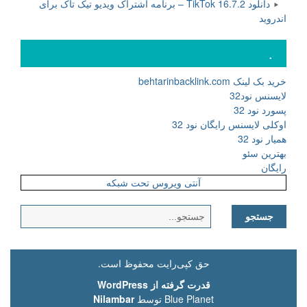
دانلود TikTok 16.7.2 – برنامه اشتراک ویدیو تیک تاک برای
اندروید
.
خرید بک لینک behtarinbacklink.com
لایسنس نود32
پسورد نود 32
اوکلی لایسنس رایگان نود 32
همیار نود 32
بهترین سئو
رایگان
آنتی ویروس تحت شبکه
جستجو
برای:
حق کپی‌رایت محفوظ است.
قدرت گرفته از WordPress
Blue Planet توسط
Nilambar