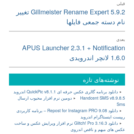
راهبری
قبلی
نوشته
نوشته
Gillmeister Rename Expert 5.9.2 تغییر
قبلی:
نام دسته جمعی فایلها
بعدی
نوشته
APUS Launcher 2.3.1 + Notification
بعدی:
1.6.0 لانچر اندرویدی
نوشته‌های تازه
دانلود برنامه گالری عکس حرفه ای QuickPic v8.1.1 اندروید
Handcent SMS v8.9.8.5 دومین نرم افزار محبوب ارسال
Sms
دانلود Repost for Instagram PRO 9.08 – برنامه کاربردی
ریپست اینستاگرام اندروید
دانلود Glitch! Pro 3.16.3 نرم افزار ویرایش عکس و ساخت
عکس های مبهم و ناقص اندروی