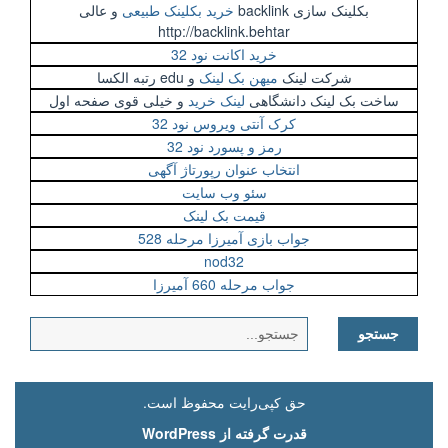
بکلینک سازی backlink
خرید بکلینک طبیعی
و عالی
http://backlink.behtar
خرید اکانت نود 32
شرکت لینک
میهن بک لینک
و edu رتبه الکسا
ساخت بک لینک دانشگاهی
لینک خرید
و خیلی قوی صفحه اول
کرک آنتی ویروس نود 32
رمز و پسورد نود 32
انتخاب عنوان رپورتاژ آگهی
سئو وب سایت
قیمت بک لینک
جواب بازی آمیرزا مرحله 528
nod32
جواب مرحله 660 آمیرزا
جستجو
برای:
حق کپی‌رایت محفوظ است.
قدرت گرفته از WordPress