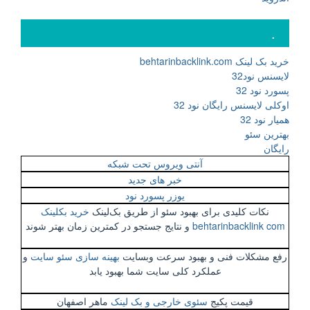
.
خرید بک لینک behtarinbacklink.com
لایسنس نود32
پسورد نود 32
اوکلی لایسنس رایگان نود 32
همیار نود 32
بهترین سئو
رایگان
آنتی ویروس تحت شبکه
خبر های جدید
یوزر پسورد نود
نکات کلیدی برای بهبود سئو از طریق بک‌لینک
خرید بکلینک
behtarinbacklink com
و نتایج جستجو در کمترین زمان بهتر شوند
رفع مشکلات فنی و بهبود سرعت وبسایت
بهینه سازی سئو سایت
و
عملکرد کلی سایت شما بهبود یابد
قیمت پکیج
سئوی خارجی و بک لینک
ماهر اصفهان