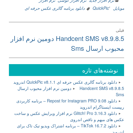
نرم افزار جدید
٬
نرم افزار گوشی
٬
نرم افزار
موبایل
٬
QuickPic
دانلود برنامه گالری عکس حرفه ای
راهبری
قبلی
نوشته
نوشته
Handcent SMS v8.9.8.5 دومین نرم افزار
قبلی:
محبوب ارسال Sms
نوشته‌های تازه
دانلود برنامه گالری عکس حرفه ای QuickPic v8.1.1 اندروید
Handcent SMS v8.9.8.5 دومین نرم افزار محبوب ارسال
Sms
دانلود Repost for Instagram PRO 9.08 – برنامه کاربردی
ریپست اینستاگرام اندروید
دانلود Glitch! Pro 3.16.3 نرم افزار ویرایش عکس و ساخت
عکس های مبهم و ناقص اندروی
دانلود TikTok 16.7.2 – برنامه اشتراک ویدیو تیک تاک برای
اندروید