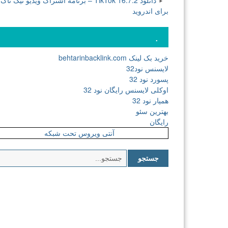
دانلود TikTok 16.7.2 – برنامه اشتراک ویدیو تیک تاک
برای اندروید
.
خرید بک لینک behtarinbacklink.com
لایسنس نود32
پسورد نود 32
اوکلی لایسنس رایگان نود 32
همیار نود 32
بهترین سئو
رایگان
آنتی ویروس تحت شبکه
جستجو
برای: