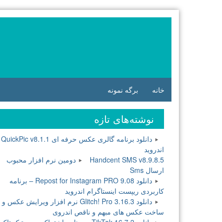
فتن
ه
وشته‌ها
خانه
برگه نمونه
نوشته‌های تازه
دانلود برنامه گالری عکس حرفه ای QuickPic v8.1.1
اندروید
Handcent SMS v8.9.8.5 دومین نرم افزار محبوب
ارسال Sms
دانلود Repost for Instagram PRO 9.08 – برنامه
کاربردی ریپست اینستاگرام اندروید
دانلود Glitch! Pro 3.16.3 نرم افزار ویرایش عکس و
ساخت عکس های مبهم و ناقص اندروی