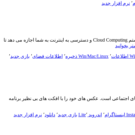
م
٬
نرم افزار جدید
Dropbox 54.4.90 Win/Mac/Linux فضای رایگان برای ذخیره اطلاعاتDropbox یک سیستم هاست فایل تحت وب است که با استفاده از سیستم Cloud Computing و دسترسی به اینترنت به شما اجازه می دهد تا
“Dropbox
تر بخوانید
54.4.90
Win/Mac/Linux
عات
٬
Win/Mac/Linux ذخیره
٬
اطلاعات فضای
٬
بازی جدید
٬
فضای
رایگان
برای
ذخیره
اطلاعات”
 اشتراک‌ گذاری عکس در بین شبکه های اجتماعی است. عکس های خود را با افکت های بی نظیر برنامه
“Inst
58.0.
ینستاگرام
٬
اندروید Lite
٬
بازی جدید
٬
دانلود
٬
نرم افزار جدید
3.0.
گرام