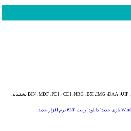
AnyToISO Converter Pro 3.9.3 Build 630 Win/Mac + Portable ابزار رایتAnyToISO Converter نرم افزار های رایت CD از تمام فورمت های BIN ،MDF ،PDI ، CDI ،NRG ،B5I ،IMG ،DAA ،UIF پشتیبانی
Win
بازی جدید
٬
دانلود
٬
رایت 630
٬
نرم افزار جدید