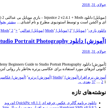
جولای 31, 2018
ای و اکشن است و توسط استودیوی مطرح و نام آشنای…
بیشتر بخوان
دانلود بازی
-
٬
[موبایل] 2
٬
[موبایل] Mods
٬
[موبایل] عدالتی
٬
+
٬
2 Mods
٬
[آموزش] دانلود Udemy Beginners Guide to Studio Portrait Photography – آموزش مقدماتی عکاسی پرتره
جولای 31, 2018
کانونی لنزهای مورد استفاده برای عکاسی پرتره بخاطر بار روانی لنز
آموزش نرم افزار
[آموزش] Studio
٬
[آموزش] پرتره
٬
[آموزش] عکاسی
برگه
برگه
برگه
صفحه‌بندی
1
2
…
37
بعدی →
نوشته‌ها
نوشته‌های تازه
دانلود برنامه گالری عکس حرفه ای QuickPic v8.1.1 اندروید
Handcent SMS v8.9.8.5 دومین نرم افزار محبوب ارسال Sms