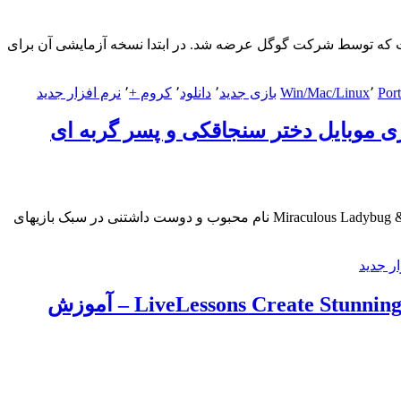
Google Chr گوگل کروم یک مرورگر اینترنت متن‌ باز است که توسط شرکت گوگل عرضه شد. در ابتدا نسخه آزمایشی آن برای
68.0.
Port
٬
Win/Mac/Linux
بازی جدید
٬
دانلود
٬
کروم +
٬
نرم افزار جدید
Win/Ma
[موبایل] دانلود Miraculous Ladybug & Cat Noir – The Official Game v1.0.6 + Mod – بازی موبایل دختر سنجاقکی و پسر گربه ای Miraculous Ladybug & Cat Noir نام محبوب و دوست داشتنی در سبک بازیهای
ار جدید
[آموزش] دانلود LiveLessons Create Stunning Scenes in Blender: Techniques for Modeling and Rendering 3D Images – آموزش