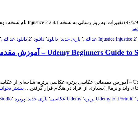
اندروی
[موبایل] دانلود ce 2 v2.4.1 + Mods
“[موبایل]
ید
دانلود
٬
Injustice 2
Injustice عدالتی
٬
بازی جدید
٬
دانلود
٬
دانلود 2
٬
دانلود عدالتی
٬
Injustice
2
v2.4.1
+
Mods
–
بازی
موبایل
[آموزش] دانلود Udemy Beginners Guide to Studio Portrait Photography – آموزش مقدماتی عکاسی پرت
بی
های واید و نرمال(بسیاری از افراد در هنگام قرار گرفتن…
بیشتر بخوانی
عدالتی
2”
٬
٬
Portrait
٬
to
Udemy پرتره
٬
Udemy عکاسی
٬
بازی جدید
٬
پرتره Studio
٬