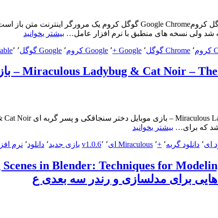
+
Portable
Google Chrome 68.0.3440.84 Win/Mac/Linux + Portable مرورگر گوگل کرومome
ابزار
“Google
 شد ولی نسخه های منطبق با نرم افزار عامل…
بیشتر بخوانید
رایت”
Chrome
3440.84
م
٬
Chrome گوگل
٬
Google +
٬
Google کروم
٬
Google گوگل
٬
٬
able
c/Linux
+
Portable
مرورگر
گوگل
کروم”
“[موبایل]
بیشتر بخوانید
دانلود
د ای
٬
دانلود گربه
٬
+
٬
Miraculous ای
٬
٬
v1.0.6
بازی جدید
٬
دانلود
٬
نرم افز
Miraculous
Ladybug
&
Cat
هایی برای مدلسازی و رندر سه بعدی ع
Noir
–
The
Official
Game