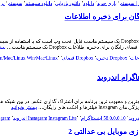
انتخاب”
بلندر:
ر] سیستم
٬
بازی جدید
٬
دانلود
٬
دانلود بازیابی
٬
دانلود سیستم
٬
سیستم
٬
نر
دانلود
تکنیک
Eassos
هایی
System
Restore
برای
v2.0.6.630
مدلسازی
–
و
نرم
رندر
افزار
سه
بیش
ایجاد
بعدی
فایل
ع”
٬
Dropbox ذخیره
٬
Dropbox فضای
٬
٬
Win/Mac/Linux
Win/Mac/Linux اطلا
پشتیبان
و
بازیابی
سیستم”
Instagram 58.0.0.0.10 + Lite 3.0.0.7 اینستاگرام اندرویدInstagram بهترین و محبوب ترین برنامه برای
agram
بیشتر بخوانید
0.0.10
+
٬
58.0.0.0.10 اینستاگرام
٬
٬
Instagram Lite
Instagram اندروید
٬
Instagram ا
Lite
0.7.78
اینستا