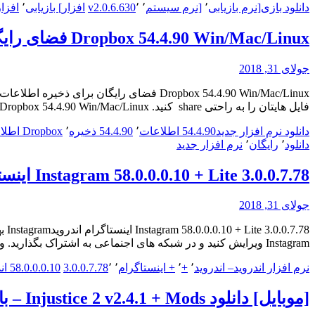
دانلود بازی
[نرم بازیابی
٬
[نرم سیستم
٬
٬
v2.0.6.630
افزار] بازیابی
٬
افزا
Dropbox 54.4.90 Win/Mac/Linux فضای رایگان برای ذخیره اطلاعات
جولای 31, 2018
فایل هایتان را به راحتی share ‌ کنید. Dropbox 54.4.90 Win/Mac/Linux فضای رایگان برای ذخیره اطلاعات Dropbox یک سیستم هاست…
دانلود نرم افزار جدید
54.4.90 اطلاعات
٬
54.4.90 ذخیره
٬
Dropbox اطلاعات
دانلود
٬
رایگان
٬
نرم افزار جدید
Instagram 58.0.0.0.10 + Lite 3.0.0.7.78 اینستاگرام اندروید
جولای 31, 2018
.78
Instagram ویرایش کنید و در شبکه های اجنماعی به اشتراک بگذارید. ویژگی های Instagram فیلترها و افکت های رایگان…
نرم افزار اندروید
– اندروید
٬
+
٬
+ اینستاگرام
٬
٬
3.0.0.7.78
58.0.0.0.10 اندروید
[موبایل] دانلود Injustice 2 v2.4.1 + Mods – بازی موبایل بی عدالتی 2