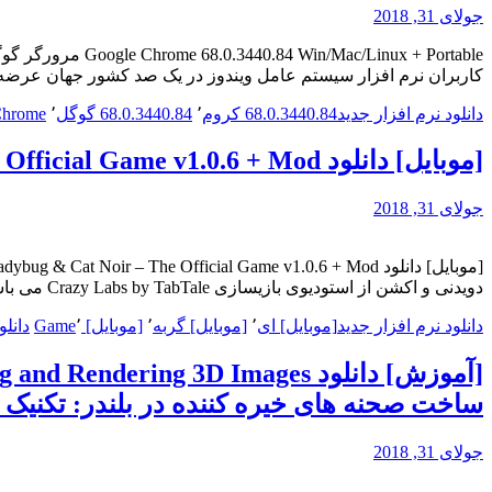
جولای 31, 2018
کاربران نرم افزار سیستم عامل ویندوز در یک صد کشور جهان عرضه
دانلود نرم افزار جدید
68.0.3440.84 کروم
٬
68.0.3440.84 گوگل
٬
Chrome کرو
[موبایل] دانلود Miraculous Ladybug & Cat Noir – The Official Game v1.0.6 + Mod – بازی موبایل دختر سنجاقکی و پسر گربه ای
جولای 31, 2018
دویدنی و اکشن از استودیوی بازیسازی Crazy Labs by TabTale می باشد که برای…
دانلود نرم افزار جدید
[موبایل] ای
٬
[موبایل] گربه
٬
[موبایل] Game
٬
دانلو
ساخت صحنه های خیره کننده در بلندر: تکنیک 
جولای 31, 2018