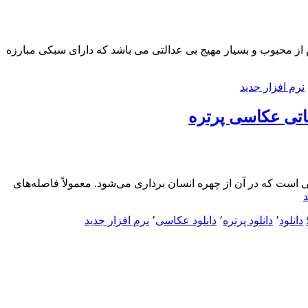
د”
Injusti – بازی موبایل بی عدالتی 2 (97/5/9) تغییرات: به روز رسانی به نسخه 2.4.1 Injustice 2 نام نسخه دوم از محبوب و بسیار مهیج بی عدالتی می باشد که دارای سبکی مبارزه
نرم افزار جدید
ره عکاسی پرتره، شاخه‌ای از عکاسی است که در آن از چهره انسان برداری می‌شود. معمولاً فاصله‌های
“[آموزش]
د
دانلود
دانلود
٬
دانلود پرتره
٬
دانلود عکاسی
٬
نرم افزار جدید
Udemy
Beginners
Guide
to
Studio
Portrait
Photography
–