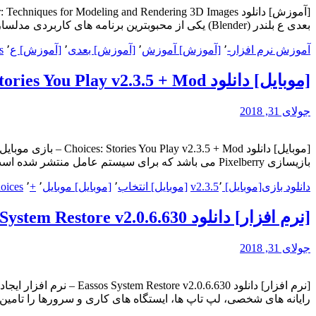
بعدی ع بلندر (Blender) یکی از محبوبترین برنامه های کاربردی مدلسازی و ساخت به صورت سه بعدی است که…
آموزش نرم افزار
-
٬
[آموزش] آموزش
٬
[آموزش] بعدی
٬
[آموزش] ع
٬
s
[موبایل] دانلود Choices: Stories You Play v2.3.5 + Mod – بازی موبایل انتخاب
جولای 31, 2018
بازیسازی Pixelberry می باشد که برای سیستم عامل منتشر شده است. در این بازی یک انتخاب می…
دانلود بازی
[موبایل] v2.3.5
٬
[موبایل] انتخاب
٬
[موبایل] موبایل
٬
+
٬
Choices: ا
[نرم افزار] دانلود Eassos System Restore v2.0.6.630 – نرم افزار ایجاد فایل پشتیبان و بازیابی سیستم
جولای 31, 2018
رایانه های شخصی، لپ تاپ ها، ایستگاه های کاری و سرورها را تام