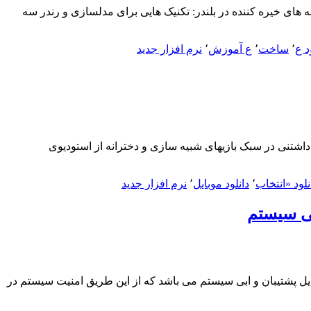
LiveLessons Create Stunning Scenes in Blender: Techniques fo – آموزش ساخت صحنه های خیره کننده در بلندر: تکنیک هایی برای مدلسازی و رندر سه
د ع
٬
ساخت
٬
ع آموزش
٬
نرم افزار جدید
تخاب Choices: Stories You Play نام محبوب، سرگرم کننده و دوست داشتنی در سبک بازیهای شبیه سازی و دخترانه از استودیوی
نلود «انتخاب
٬
دانلود موبایل
٬
نرم افزار جدید
Eassos System  – نرم افزار ایجاد فایل پشتیبان و بازیابی سیستم Eassos System Restore ی برای ایجاد فایل پشتیبان و ابی سیستم می باشد که از این طریق امنیت سیستم در