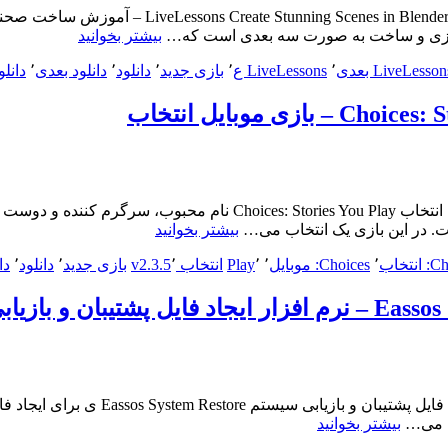
v1.0.6
[آموزش] دانلود r Modeling and Rendering 3D Images
+
“[آموزش]
بیشتر بخوانید
Mod
دانلود
–
LiveLesson بعدی
٬
LiveLessons ع
٬
بازی جدید
٬
دانلود
٬
دانلود بعدی
٬
دانلو
LiveLessons
بازی
Create
موبایل
Stunning
دختر
Scenes
سنجاقکی
in
و
Blender:
Techniques
پسر
for
گربه
[موبایل] دانلود Choices: Stories You Play v2.3.5 + Mod – بازی موبایل ان
Modeling
ای”
“[موبایل]
بیشتر بخوانید
and
دانلود
Rendering
نتخاب
٬
Choices: موبایل
٬
٬
Play
انتخاب v2.3.5
٬
بازی جدید
٬
دانلود
٬
دا
Choices:
3D
Stories
Images
You
–
Play
آموزش
v2.3.5
ساخت
+
صحنه
Mod
های
–
خیره
[نرم افزار] دانلود Restore v2.0.6.630
بازی
کننده
“[نرم
ین می…
بیشتر بخوانید
موبایل
در
افزار]