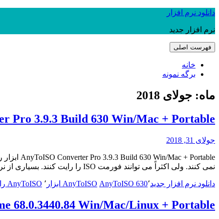
رفتن
دانلود نرم افزار
به
نرم افزار جدید
نوشته‌ها
فهرست اصلی
خانه
برگه نمونه
ماه:
جولای 2018
onverter Pro 3.9.3 Build 630 Win/Mac + Portable
جولای 31, 2018
نمی کنند. ولی اکثراً می توانند فورمت ISO را رایت کنند. بسیاری از نرم افزارها برای اجرا نیاز به…
دانلود نرم افزار جدید
٬
AnyToISO 630
AnyToISO ابزار
٬
AnyToISO رایت
Google Chrome 68.0.3440.84 Win/Mac/Linux + Portable 