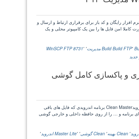
مجموعه
آفیس”
WinSCP 5.13.4 Build 8731  مدیریت FTPWinSCP یک نرم افزار رایگان و کد باز برای برقراری ارتباط و ارسال و
شد. این نرم افزار بصورت کاملا امن فایل ها را بین یک کامپیوتر محلی و یک
Bu
٬
Build FTP
Build مدیریت
٬
٬
FTP 8731
WinSCP
 جدید
Clean Maste بهینه سازی و پاکسازی کامل گوشی
Clean Master 6.13.4 + Lite بهینه سازی و پاکسازی کامل گوشی اندرویدClean Master برنامه اندرویدی که فایل های باقی
ریخچه نرم افزار ها، بسته های برنامه و … را از روی حافظه داخلی و خارجی گوشی
٬
Clean بهینه
٬
Clean گوشی
٬
٬
Lite
Master اندروید
٬