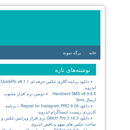
فتن
ه
وشته‌ها
خانه
برگه نمونه
نوشته‌های تازه
دانلود برنامه گالری عکس حرفه ای QuickPic v8.1.1
اندروید
Handcent SMS v8.9.8.5 دومین نرم افزار محبوب
ارسال Sms
دانلود Repost for Instagram PRO 9.08 – برنامه
کاربردی ریپست اینستاگرام اندروید
دانلود Glitch! Pro 3.16.3 نرم افزار ویرایش عکس و
ساخت عکس های مبهم و ناقص اندروی