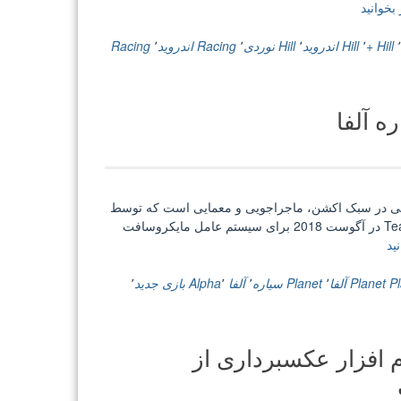
“Hill
بخوانید
Climb
Racing
٬
Hill +
٬
Hill اندروید
٬
Hill نوردی
٬
Racing اندروید
٬
Racing
2
v1.18.0
+
1.38.1
بازی
مسابقات
تپه
نوردی
Planet Al – بازی سیاره آلفا Planet Alpha یک ویدئویی در سبک اکشن، ماجراجویی و معمایی است که توسط
اندروید”
شرکت Planet Alpha ApS توسعه یافته و به وسیله Team17 Digital Ltd در آگوست 2018 برای سیستم عامل مایکروسافت
“[بازی]
ید
دانلود
Planet
P
Planet آلفا
٬
Planet سیاره
٬
آلفا Alpha
٬
بازی جدید
٬
Alpha
–
بازی
 دانلود PicPick v5.0.2 – نرم افزار عکسبرداری از
سیاره
آلفا”