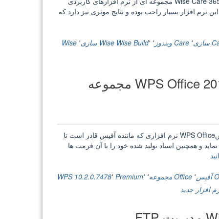
Wise Care 365 Pro 5.1.4 Build 504 + Portable بهینه سازی ویندوزWise Care 365 مجموعه ای از نرم افزارهای کاربردی
 نرم افزار بسیار راحت بوده و نتایج موثری نیز دارد که
سازی
٬
Care ویندوز
٬
٬
Wise Build
Wise سازی
٬
Wise
WPS Office 2016 Premium 10.2.0.7478 + Portable مجموعه
WPS Office 2016 Premium 10.2.0.7478 + Portable مجموعه آفیسWPS Office نرم افزاری که ماننده آفیس قادر است تا
ماید و همچنین اسناد تولید شده خود را با آن فرمت ها
“WPS
نید
Office
2016
یس
٬
Office مجموعه
٬
٬
Premium
٬
WPS 10.2.0.7478
Premium
م افزار جدید
10.2.0.7478
+
FT
Portable