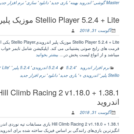
+
Master گوشی
٬
اندروید بهینه
٬
بازی جدید
٬
دانلود
٬
سازی
٬
نرم افزار جدید
Lite
بهینه
Stellio Player 5.2.4 + Lite موزیک پلیر اندرویدی
سازی
و
آگوست 31, 2018
پاکسازی
کامل
 5.2.4 + Lite
گوشی
اندروید”
“Stellio
میباشد و از انواع لیست‌ پخش در…
بیشتر بخوانید
Player
5.2.4
نرم افزار اندروید
٬
5.2.4
5.2.4 اندرویدی
٬
5.2.4 پلیر
٬
٬
Lite
er
+
Stellio پلیر
٬
اندرویدی +
٬
بازی جدید
٬
دانلود
٬
نرم افزار جدید
Lite
موزیک
پلیر
اندرویدی”
اندروید
آگوست 31, 2018
انگیزترین بازی‌های رانندگی بر اساس فیزیک ساخته شده برای اندروید! ن