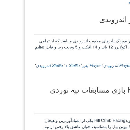
Stellio Player موزیک پلیر اندرویدیStellio Player یکی از موزیک پلیرهای محبوب اندرویدی میباشد که از تمامی
فرمت های رایج صوتی پشتیبانی می کند. اپلیکیشن شامل تایمر خواب ، اکولایزر 12 باند و 14 افکت و 5 ویجت زیبا و قابل تنظیم
Play اندرویدی
٬
Player پلیر
٬
Stellio +
٬
Stellio اندرویدی
٬
Hill Climb Racing 2 v1.18.0 + 1.38.1 بازی مسابقات تپه نوردی
Hill Climb Racing 2 v1.18.0 + 1.38.1 بازی مسابقات تپه نوردی اندرویدHill Climb Racing یکی از اعتیاد‌آور‌ترین و هیجان‌
یوتن بیل را بشناسید، جوان عاشق بالا رفتن از تپه.