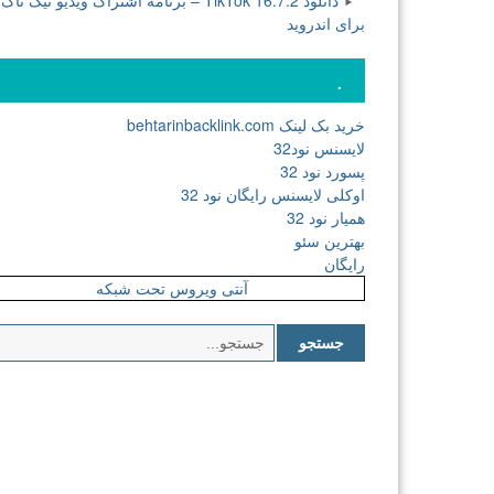
دانلود TikTok 16.7.2 – برنامه اشتراک ویدیو تیک تاک
برای اندروید
.
خرید بک لینک behtarinbacklink.com
لایسنس نود32
پسورد نود 32
اوکلی لایسنس رایگان نود 32
همیار نود 32
بهترین سئو
رایگان
آنتی ویروس تحت شبکه
جستجو
برای: