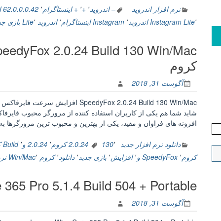
نرم افزار اندروید
– اندروید
٬
+
٬
+ اینستاگرام
٬
62.0.0.0.42 اندروید
٬
Lite
Instagram اندروید
٬
Instagram اینستاگرام
٬
اندروید Lite
٬
بازی جد
کروم
آگوست 31, 2018
شاید شما هم یکی از کاربران استفاده کننده از مرورگر محبوب فایرفاک
افزونه های فراوان و مفید، یکی از بهترین و محبوب ترین مرورگرها 
دانلود نرم افزار جدید
٬
130
2.0.24 کروم
٬
2.0.24 و
٬
Build کروم
کروم
٬
SpeedyFox و
٬
افزایش
٬
بازی جدید
٬
دانلود
٬
کروم Win/Mac
٬
نرم
Wise Care 365 Pro 5.1.4 Build 504 + Portable بهی
آگوست 31, 2018