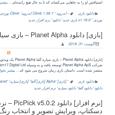
اشتیاقش او را به جا‌هایی می‌کشاند که تا به حال هیچ راننده‌ای…
بیشتر 
دانلود بازی
– اندروید
٬
٬
1.38.1
Climb اندروید
٬
Climb نوردی
نوردی
٬
٬
v1.18.0
بازی جدید
٬
دانلود
٬
نرم افزار جدید
[بازی] دانلود Planet Alpha – بازی سیاره آلفا
آگوست 31, 2018
[بازی] دانلود pha
منتشر شده است. داستان بازی زمان شروع می شود که…
بیشتر بخوان
دانلود بازی
-
٬
[بازی] Alpha
٬
[بازی] آلفا
٬
[بازی] سیاره
٬
٬
lanet
دانلود
٬
دانلود آلفا
٬
دانلود سیاره
٬
نرم افزار جدید
[نرم افزار]
دسکتاپ، ویرایش تصویر و انتخاب رنگ