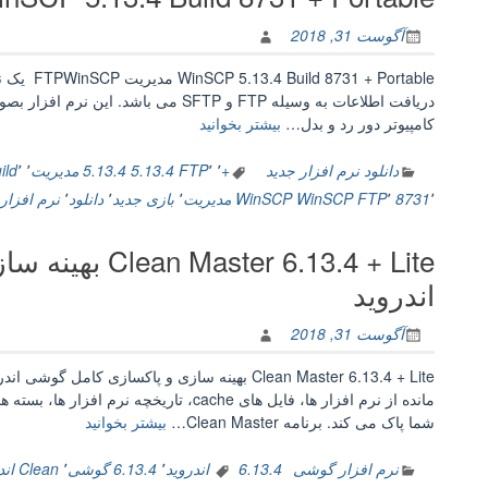
آگوست 31, 2018
+ Portable
دریافت اطلاعات به وسیله FTP و SFTP می با
“WinSCP
کامپیوتر دور رد و بدل…
بیشتر بخوانید
5.13.4
Build
دانلود نرم افزار جدید
+
٬
٬
5.13.4 FTP
5.13.4 مدیریت
٬
٬
ild
8731
٬
8731
٬
WinSCP FTP
WinSCP مدیریت
٬
بازی جدید
٬
دانلود
٬
نرم افزار
+
Portable
r 6.13.4 + Lite
مدیریت
FTP”
اندروید
آگوست 31, 2018
مانده از نرم افزار ها، فایل های cache، تا
“Clean
شما پاک می کند. برنامه Clean Master…
بیشتر بخوانید
Master
6.13.4
نرم افزار گوشی
6.13.4 اندروید
٬
6.13.4 گوشی
٬
Clean اندروید