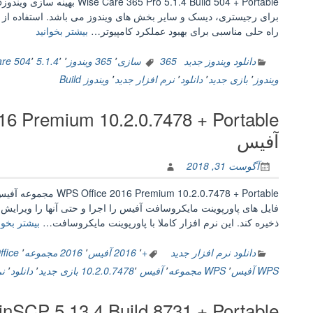
برای رجیستری، دیسک و سایر بخش های ویندوز می باشد. استفاده از این
“Wise
راه حلی مناسبی برای بهبود عملکرد کامپیوتر…
بیشتر بخوانید
Care
365
دانلود ویندوز جدید
365 سازی
٬
365 ویندوز
٬
٬
5.1.4
٬
504
Care 
Pro
ویندوز
٬
بازی جدید
٬
دانلود
٬
نرم افزار جدید
٬
ویندوز Build
5.1.4
Build
504
+
آفیس
Portable
بهینه
آگوست 31, 2018
سازی
ویندوز”
فایل های پاورپوینت مایکروسافت آفیس را اجرا و حتی آنها را ویرایش ن
ذخیره کند. این نرم افزار کاملا با پاورپوینت مایکروسافت…
بیشتر بخوا
دانلود نرم افزار جدید
+
٬
2016 آفیس
٬
2016 مجموعه
٬
Office آف
WPS آفیس
٬
WPS مجموعه
٬
آفیس 10.2.0.7478
٬
بازی جدید
٬
دانلود
٬
نر
WinSCP 5.13.4 Build 8731 + Portable مدیریت P