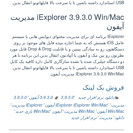
USB استاندارد داشته باشین تا با سرعت بالا فایلهاتونو انتقال بدین.
iExplorer 3.9.3.0 Win/Mac مدیریت
آیفون
iExplorer برنامه ای برای مدیریت محتوای دیوایس هایی با سیستم
عامل iOS هستش که به شما اجازه میده فایل های موجود بر روی
دستگاهتون رو به سادگی ببینین و با قابلیت Drop & Drog فایل مورد
نظرتون رو بین مک و آیفون یا آیپادتون انتقال بدین.این برنامه با هر
دو دستگاه جیلبرک شده یا نشده سازگاری کامل داره کافیه یک کابل
USB استاندارد داشته باشین تا با سرعت بالا فایلهاتونو انتقال بدین.
iExplorer 3.9.3.0 Win/Mac مدیریت آیفون
فروش بک لینک
دانلود نرم افزار جدید
٬
3.9.3.0
3.9.3.0 آیفون
٬
3.9.3.0
مدیریت
٬
٬
iExplorer Win/Mac
iExplorer آیفون
٬
iExplorer مدیریت
٬
Win/Mac آیفون
٬
Win/Mac مدیریت
٬
آیفون Win/Mac
٬
بازی جدید
٬
دانلود
٬
مدیریت
٬
نرم افزار جدید