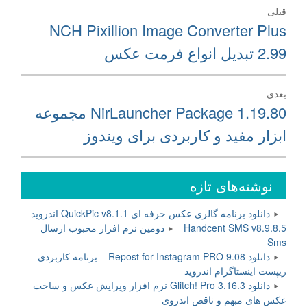
راهبری
قبلی
نوشته
نوشته
NCH Pixillion Image Converter Plus
قبلی:
2.99 تبدیل انواع فرمت عکس
بعدی
نوشته
NirLauncher Package 1.19.80 مجموعه
بعدی:
ابزار مفید و کاربردی برای ویندوز
نوشته‌های تازه
دانلود برنامه گالری عکس حرفه ای QuickPic v8.1.1 اندروید
Handcent SMS v8.9.8.5 دومین نرم افزار محبوب ارسال
Sms
دانلود Repost for Instagram PRO 9.08 – برنامه کاربردی
ریپست اینستاگرام اندروید
دانلود Glitch! Pro 3.16.3 نرم افزار ویرایش عکس و ساخت
عکس های مبهم و ناقص اندروی