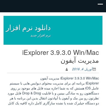
فتن
ه
وشته‌ها
دانلود نرم افزار
نرم افزار جدید
iExplorer 3.9.3.0 Win/Mac
مدیریت آیفون
آوریل 4, 2016
iExplorer 3.9.3.0 Win/Mac مدیریت آیفون
iExplorer برنامه ای برای مدیریت محتوای دیوایس هایی با سیستم
عامل iOS هستش که به شما اجازه میده فایل های موجود بر روی
دستگاهتون رو به سادگی ببینین و با قابلیت Drop & Drog فایل مورد
نظرتون رو بین مک و آیفون یا آیپادتون انتقال بدین.این برنامه با هر
دو دستگاه جیلبرک شده یا نشده سازگاری کامل داره کافیه یک کابل