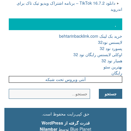
دانلود TikTok 16.7.2 – برنامه اشتراک ویدیو تیک تاک برای
اندروید
.
خرید بک لینک behtarinbacklink.com
لایسنس نود32
پسورد نود 32
اوکلی لایسنس رایگان نود 32
همیار نود 32
بهترین سئو
رایگان
آنتی ویروس تحت شبکه
جستجو
برای:
حق کپی‌رایت محفوظ است.
قدرت گرفته از WordPress
Blue Planet توسط
Nilambar