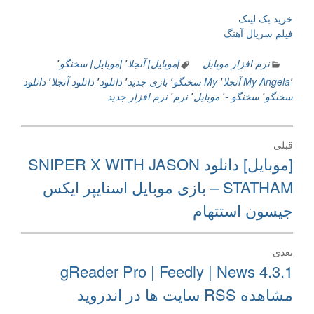
خرید بک لینک
فیلم سریال آهنگ
نرم افزار موبایل
[موبایل] آنجلا
٬
[موبایل] سخنگو
٬
٬
Angela
My آنجلا
٬
My سخنگو
٬
بازی جدید
٬
دانلود
٬
دانلود آنجلا
٬
دانلود
سخنگو
٬
سخنگو -
٬
موبایل
٬
نرم
٬
نرم افزار جدید
راهبری
قبلی
نوشته
نوشته
[موبایل] دانلود SNIPER X WITH JASON
قبلی:
STATHAM – بازی موبایل اسنایپر ایکس
جیسون استتهام
بعدی
نوشته
gReader Pro | Feedly | News 4.3.1
بعدی:
مشاهده RSS سایت ها در اندروید