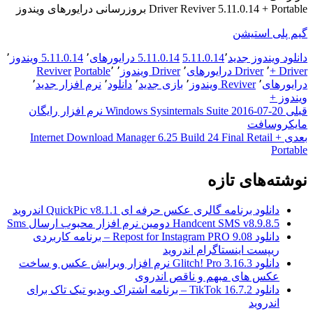
Driver Reviver 5.11.0.14 + Portable بروزرسانی درایورهای ویندوز
گیم پلی استیشن
دانلود ویندوز جدید
٬
5.11.0.14
5.11.0.14 درایورهای
٬
5.11.0.14 ویندوز
٬
Driver +
٬
Driver درایورهای
٬
Driver ویندوز
٬
٬
Portable
Reviver
درایورهای
٬
Reviver ویندوز
٬
بازی جدید
٬
دانلود
٬
نرم افزار جدید
٬
ویندوز +
راهبری
نوشته
قبلی
Windows Sysinternals Suite 2016-07-20 نرم افزار رایگان
قبلی:
مایکروسافت
نوشته
نوشته
بعدی
Internet Download Manager 6.25 Build 24 Final Retail +
Portable
بعدی:
نوشته‌های تازه
دانلود برنامه گالری عکس حرفه ای QuickPic v8.1.1 اندروید
Handcent SMS v8.9.8.5 دومین نرم افزار محبوب ارسال Sms
دانلود Repost for Instagram PRO 9.08 – برنامه کاربردی
ریپست اینستاگرام اندروید
دانلود Glitch! Pro 3.16.3 نرم افزار ویرایش عکس و ساخت
عکس های مبهم و ناقص اندروی
دانلود TikTok 16.7.2 – برنامه اشتراک ویدیو تیک تاک برای
اندروید