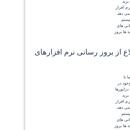
برید
م افزار
یستم
انی های
 ها بروز
SUMo Pro 4.3.7.309 +  اطلاع از بروز رسانی نرم افزارهای
 با
جود در
درایورها
برید
م افزار
یستم
انی های
 ها بروز