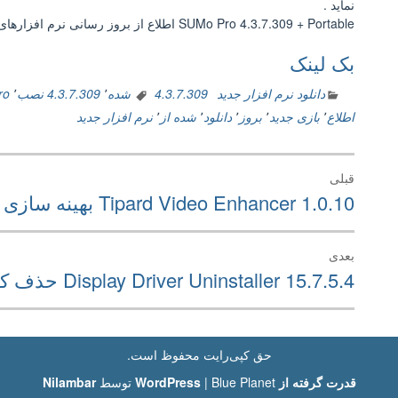
نماید .
SUMo Pro 4.3.7.309 + Portable اطلاع از بروز رسانی نرم افزارهای نصب شده
بک لینک
دانلود نرم افزار جدید
4.3.7.309 شده
٬
4.3.7.309 نصب
٬
Pro 
اطلاع
٬
بازی جدید
٬
بروز
٬
دانلود
٬
شده از
٬
نرم افزار جدید
راهبری
قبلی
نوشته
نوشته
Tipard Video Enhancer 1.0.10 بهینه سازی کیفیت فیلم
قبلی:
بعدی
نوشته
Display Driver Uninstaller 15.7.5.4 حذف کامل درایور کارتهای گرافیک
بعدی:
حق کپی‌رایت محفوظ است.
قدرت گرفته از WordPress
Blue Planet توسط
|
Nilambar