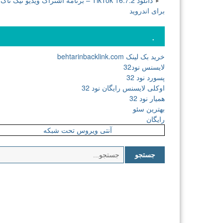
دانلود TikTok 16.7.2 – برنامه اشتراک ویدیو تیک تاک
برای اندروید
.
خرید بک لینک behtarinbacklink.com
لایسنس نود32
پسورد نود 32
اوکلی لایسنس رایگان نود 32
همیار نود 32
بهترین سئو
رایگان
آنتی ویروس تحت شبکه
جستجو
برای: