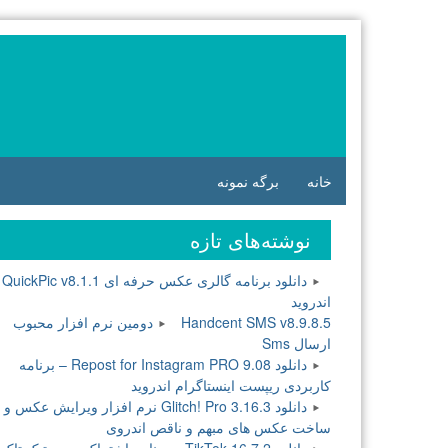
فتن
ه
وشته‌ها
خانه
برگه نمونه
نوشته‌های تازه
دانلود برنامه گالری عکس حرفه ای QuickPic v8.1.1
اندروید
Handcent SMS v8.9.8.5 دومین نرم افزار محبوب
ارسال Sms
دانلود Repost for Instagram PRO 9.08 – برنامه
کاربردی ریپست اینستاگرام اندروید
دانلود Glitch! Pro 3.16.3 نرم افزار ویرایش عکس و
ساخت عکس های مبهم و ناقص اندروی