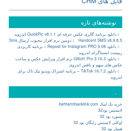
فایل‌ های CHM
نوشته‌های تازه
دانلود برنامه گالری عکس حرفه ای QuickPic v8.1.1 اندروید
Handcent SMS v8.9.8.5 دومین نرم افزار محبوب ارسال Sms
دانلود Repost for Instagram PRO 9.08 – برنامه کاربردی
ریپست اینستاگرام اندروید
دانلود Glitch! Pro 3.16.3 نرم افزار ویرایش عکس و ساخت
عکس های مبهم و ناقص اندروی
دانلود TikTok 16.7.2 – برنامه اشتراک ویدیو تیک تاک برای
اندروید
.
خرید بک لینک behtarinbacklink.com
لایسنس نود32
پسورد نود 32
اوکلی لایسنس رایگان نود 32
همیار نود 32