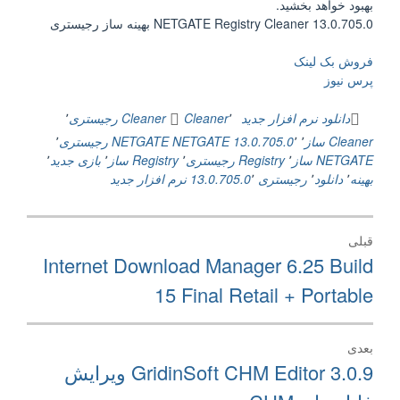
بهبود خواهد بخشید.
NETGATE Registry Cleaner 13.0.705.0 بهینه ساز رجیستری
فروش بک لینک
پرس نیوز
دانلود نرم افزار جدید
٬
Cleaner
Cleaner رجیستری
٬
Cleaner ساز
٬
٬
NETGATE 13.0.705.0
NETGATE رجیستری
٬
NETGATE ساز
٬
Registry رجیستری
٬
Registry ساز
٬
بازی جدید
٬
بهینه
٬
دانلود
٬
رجیستری 13.0.705.0
٬
نرم افزار جدید
راهبری
قبلی
نوشته
نوشته
Internet Download Manager 6.25 Build
قبلی:
15 Final Retail + Portable
بعدی
نوشته
GridinSoft CHM Editor 3.0.9 ویرایش
بعدی: