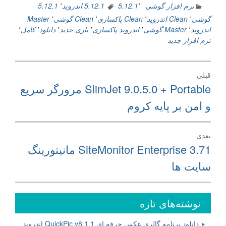
نرم افزار گوشی
٬
5.12.1
5.12.1 اندروید
٬
5.12.1
گوشی
٬
Clean اندروید
٬
Clean پاکسازی
٬
Clean گوشی
٬
Master
اندروید
٬
Master گوشی
٬
اندروید پاکسازی
٬
بازی جدید
٬
دانلود
٬
کامل
٬
نرم افزار جدید
راهبری
قبلی
نوشته
نوشته
SlimJet 9.0.5.0 + Portable مرورگر سریع
قبلی:
و امن بر پایه کروم
بعدی
نوشته
SiteMonitor Enterprise 3.71 مانیتورینگ
بعدی:
سایت ها
نوشته‌های تازه
دانلود برنامه گالری عکس حرفه ای QuickPic v8.1.1 اندروید