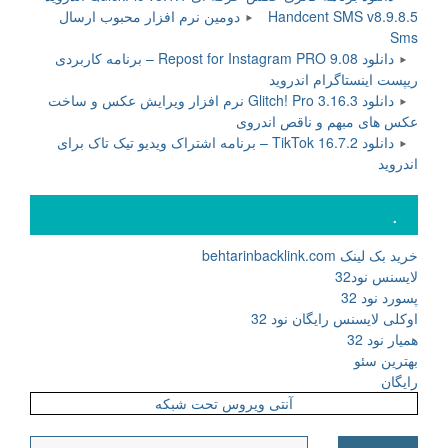
Handcent SMS v8.9.8.5 دومین نرم افزار محبوب ارسال
Sms
دانلود Repost for Instagram PRO 9.08 – برنامه کاربردی
ریپست اینستاگرام اندروید
دانلود Glitch! Pro 3.16.3 نرم افزار ویرایش عکس و ساخت
عکس های مبهم و ناقص اندروی
دانلود TikTok 16.7.2 – برنامه اشتراک ویدیو تیک تاک برای
اندروید
.
خرید بک لینک behtarinbacklink.com
لایسنس نود32
پسورد نود 32
اوکلی لایسنس رایگان نود 32
همیار نود 32
بهترین سئو
رایگان
آنتی ویروس تحت شبکه
جستجو