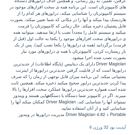
گرفتن، تعمیر، به روز رسانی، و همچنین حذف درایورهای دستگاه
های کامپیوترتان است. این برنامه همه ی سخت افزارهای موجود در
سیستم کامپیوترتان را شناسایی میکند، درایورهای هر کدام را از
هاردیسک پیدا میکند و آنها را در مکانی که شما تعیین میکند، بصورت
فایل پشتیبان ذخیره میکند. حال زمانی که کامپیوترتان را فرمت
میکنید و سیستم عامل را مجدداً نصب یا ارتقا میدهید، میتوانید همه
ی درایورهای سخت افزارهای موجود را یکجا به حالت اول (قبل از
فرمت) برگردانید (همه ی درایورها را یکجا نصب کنید). پس از یک
بار ریستارت کردن، کامپیوترتان با همه ی درایورهای مورد نیاز
بصورت نصب شده اجرا میشود.
Driver Magician دارای یک دیتابیس (پایگاه اطلاعات) از جدیدترین
درایورها است که از قابلیت گرفتن جدیدترین درایورها از اینترنت
پشتیبانی میکند. این برنامه میزان قابل توجهی از زمان را که صرف
پیدا کردن جدیدترین درایور صحیح میکنید ذخیره میکند. همچنین ثابت
شده است همواره جدیدترین درایورها عملکرد سخت افزارها را بالا
میبرند. اگر در کامپیوتر شما دستگاه یا دستگاههایی هستند و ویندوز
نمیتواند آنها را شناسایی کند، Driver Magician کمکتان میکند آنها را
شناسایی کنید و از آنان استفاده نمایید.
Driver Magician 4.82 + Portable مدیریت درایورها در ویندوز
آپدیت نود 32 ورژن 6