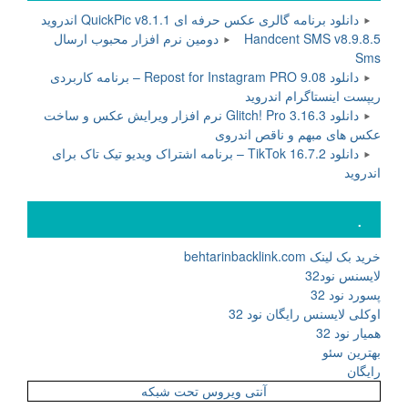
دانلود برنامه گالری عکس حرفه ای QuickPic v8.1.1 اندروید
Handcent SMS v8.9.8.5 دومین نرم افزار محبوب ارسال
Sms
دانلود Repost for Instagram PRO 9.08 – برنامه کاربردی
ریپست اینستاگرام اندروید
دانلود Glitch! Pro 3.16.3 نرم افزار ویرایش عکس و ساخت
عکس های مبهم و ناقص اندروی
دانلود TikTok 16.7.2 – برنامه اشتراک ویدیو تیک تاک برای
اندروید
.
خرید بک لینک behtarinbacklink.com
لایسنس نود32
پسورد نود 32
اوکلی لایسنس رایگان نود 32
همیار نود 32
بهترین سئو
رایگان
آنتی ویروس تحت شبکه