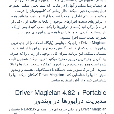
هاردیسک پیدا میکند و آنها را در مکانی که شما تعیین میکند، بصورت
فایل پشتیبان ذخیره میکند. حال زمانی که کامپیوترتان را فرمت
میکنید و سیستم عامل را مجدداً نصب یا ارتقا میدهید، میتوانید همه
ی درایورهای سخت افزارهای موجود را یکجا به حالت اول (قبل از
فرمت) برگردانید (همه ی درایورها را یکجا نصب کنید). پس از یک
بار ریستارت کردن، کامپیوترتان با همه ی درایورهای مورد نیاز
بصورت نصب شده اجرا میشود.
Driver Magician دارای یک دیتابیس (پایگاه اطلاعات) از جدیدترین
درایورها است که از قابلیت گرفتن جدیدترین درایورها از اینترنت
پشتیبانی میکند. این برنامه میزان قابل توجهی از زمان را که صرف
پیدا کردن جدیدترین درایور صحیح میکنید ذخیره میکند. همچنین ثابت
شده است همواره جدیدترین درایورها عملکرد سخت افزارها را بالا
میبرند. اگر در کامپیوتر شما دستگاه یا دستگاههایی هستند و ویندوز
نمیتواند آنها را شناسایی کند، Driver Magician کمکتان میکند آنها را
شناسایی کنید و از آنان استفاده نمایید.
Driver Magician 4.82 + Portable
مدیریت درایورها در ویندوز
Driver Magician راه حلی حرفه ای در زمینه ی Backup یا پشتیبان