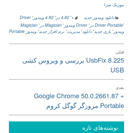
موزیک سرا
دانلود ویندوز جدید
+
٬
4.82 در
٬
4.82 ویندوز
٬
Driver
٬
Portable
Driver در
٬
Driver ویندوز
٬
Magician در
٬
Magician
ویندوز
٬
بازی جدید
٬
دانلود
٬
مدیریت
٬
نرم افزار جدید
٬
ویندوز Portable
راهبری
قبلی
نوشته
نوشته
UsbFix 8.225 بررسی و ویروس کشی
قبلی:
USB
بعدی
نوشته
Google Chrome 50.0.2661.87 +
بعدی:
Portable مرورگر گوگل کروم
نوشته‌های تازه