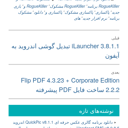
RogueKiller برنامه
٬
RogueKiller مشکوک
٬
RogueKiller و
٬
بازی
جدید
٬
پاکسازی
٬
پاکسازی مشکوک
٬
پاکسازی و
٬
دانلود
٬
مشکوک
برنامه
٬
نرم افزار جدید
٬
های
راهبری
قبلی
نوشته
نوشته
iLauncher 3.8.1.1 تبدیل گوشی اندروید به
قبلی:
آیفون
بعدی
نوشته
Flip PDF 4.3.23 + Corporate Edition
بعدی:
2.2.2 ساخت فایل PDF پیشرفته
نوشته‌های تازه
دانلود برنامه گالری عکس حرفه ای QuickPic v8.1.1 اندروید