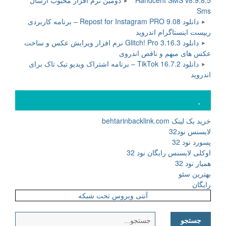
Handcent SMS v8.9.8.5 دومین نرم افزار محبوب ارسال
Sms
دانلود Repost for Instagram PRO 9.08 – برنامه کاربردی
ریپست اینستاگرام اندروید
دانلود Glitch! Pro 3.16.3 نرم افزار ویرایش عکس و ساخت
عکس های مبهم و ناقص اندروی
دانلود TikTok 16.7.2 – برنامه اشتراک ویدیو تیک تاک برای
اندروید
.
خرید بک لینک behtarinbacklink.com
لایسنس نود32
پسورد نود 32
اوکلی لایسنس رایگان نود 32
همیار نود 32
بهترین سئو
رایگان
آنتی ویروس تحت شبکه
جستجو