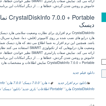
خاموش و روشن شدن گردش، خطاها و … از دیگر امکانات این برنامه
ortable
دیسک
هارد درایو های نصب شده بر روی کامپیوتر (فلش، دما، شماره سریال،
باشد. همچنین این نرم افزار به شما اطلاع می دهد که هارد دیسک شم
وضعیت هارد درایوهایی که از تکنول
خاموش و روشن شدن گردش، خطاها و … از دیگر امکانات این برنامه
CrystalDiskInfo 7.0.0 + Portable نمایش اطلاعات و مشخصات هارد دیسک
دانلود فیلم جدید
دانلود نرم افزار جدید
+ هارد
٬
7.0.0 دیسک
٬
7.0.0 هارد
٬
kInfo
CrystalDiskInfo هارد
٬
٬
Portable
اطلاعات
٬
بازی جدید
٬
دانلود
٬
دیسک
٬
د
راهبری
قبلی