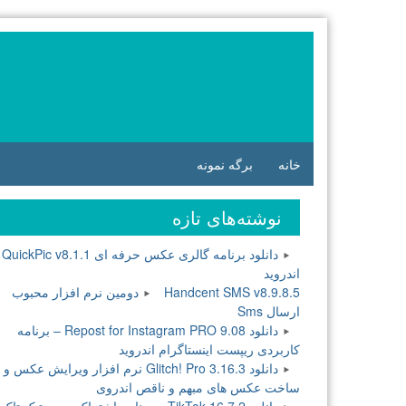
فتن
ه
وشته‌ها
خانه
برگه نمونه
نوشته‌های تازه
دانلود برنامه گالری عکس حرفه ای QuickPic v8.1.1
اندروید
Handcent SMS v8.9.8.5 دومین نرم افزار محبوب
ارسال Sms
دانلود Repost for Instagram PRO 9.08 – برنامه
کاربردی ریپست اینستاگرام اندروید
دانلود Glitch! Pro 3.16.3 نرم افزار ویرایش عکس و
ساخت عکس های مبهم و ناقص اندروی