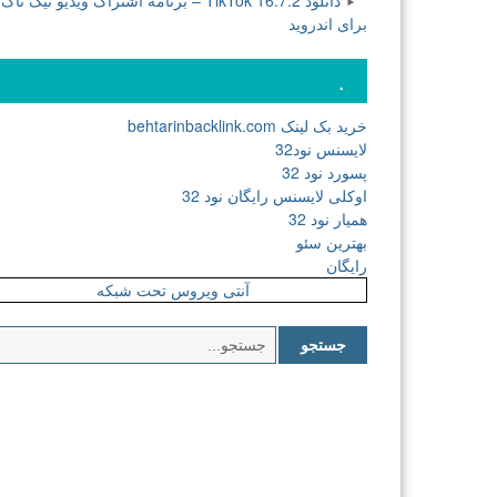
دانلود TikTok 16.7.2 – برنامه اشتراک ویدیو تیک تاک
برای اندروید
.
خرید بک لینک behtarinbacklink.com
لایسنس نود32
پسورد نود 32
اوکلی لایسنس رایگان نود 32
همیار نود 32
بهترین سئو
رایگان
آنتی ویروس تحت شبکه
جستجو
برای: