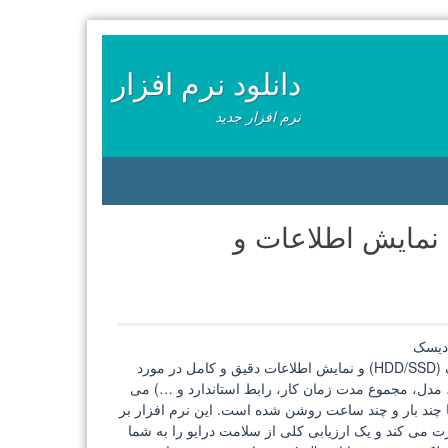
دانلود نرم افزار
نرم افزار جدید
CrystalDiskInfo 7.0.0 + Portable نمایش اطلاعات و
CrystalDiskInfo نرم افزاری برای نظارت وضعیت سلامتی هارد دیسک (HDD/SSD) و نمایش اطلاعات دقیق و کامل در مورد
 مدل، مجموع مدت زمان کار، رابط استاندارد و …) می
ا چند بار و چند ساعت روشن شده است. این نرم افزار بر
وژی SMART استفاده می کنند نظارت می کند و یک ارزیابی کلی از سلامت درایو را به شما