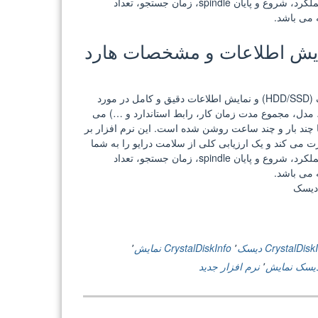
ارائه می کند. نمایش صفات پارامتری SMART نظیر خواندن خطاها، عملکرد، شروع و پایان spindle، زمان جستجو، تعداد
 می باشد.
CrystalDiskInfo 7.0.0 + P نمایش اطلاعات و مشخصات هارد
CrystalDiskInfo نرم افزاری برای نظارت وضعیت سلامتی هارد دیسک (HDD/SSD) و نمایش اطلاعات دقیق و کامل در مورد
 مدل، مجموع مدت زمان کار، رابط استاندارد و …) می
ا چند بار و چند ساعت روشن شده است. این نرم افزار بر
وژی SMART استفاده می کنند نظارت می کند و یک ارزیابی کلی از سلامت درایو را به شما
ارائه می کند. نمایش صفات پارامتری SMART نظیر خواندن خطاها، عملکرد، شروع و پایان spindle، زمان جستجو، تعداد
 می باشد.
CrystalDis دیسک
٬
CrystalDiskInfo نمایش
٬
یسک نمایش
٬
نرم افزار جدید