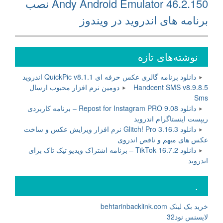
Andy Android Emulator 46.2.150 نصب
بعدی:
برنامه های اندروید در ویندوز
نوشته‌های تازه
دانلود برنامه گالری عکس حرفه ای QuickPic v8.1.1 اندروید
Handcent SMS v8.9.8.5 دومین نرم افزار محبوب ارسال
Sms
دانلود Repost for Instagram PRO 9.08 – برنامه کاربردی
ریپست اینستاگرام اندروید
دانلود Glitch! Pro 3.16.3 نرم افزار ویرایش عکس و ساخت
عکس های مبهم و ناقص اندروی
دانلود TikTok 16.7.2 – برنامه اشتراک ویدیو تیک تاک برای
اندروید
.
خرید بک لینک behtarinbacklink.com
لایسنس نود32