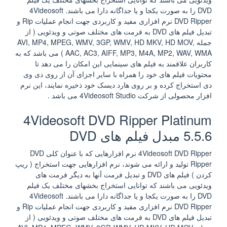
DVD را به صورت یکجا و یا جداگانه دارا می باشند. 4Videosoft
DVD Ripper نرم افزاری مفید و کاربردی جهت انجام عملیات Rip و
تبدیل فیلم های DVD به فرمت های مختلف صوتی و ویدئویی ( از
جمله AVI, MP4, MPEG, WMV, 3GP, WMV, HD MKV, HD MOV,
AAC, AC3, AIFF, MP3, M4A, MP2, WAV, WMA ) می باشد که به
کاربران علاقمند به فیلم های سینمایی این امکان را می دهد تا
محتویات فیلم های خود را همراه با سایر اجزای آن از روی دی وی
دی استخراج کرده و بر روی هارد دیسک خود ذخیره نمایند، این نرم
افزار محصولی از شرکت 4Videosoft Studio می باشد .
4Videosoft DVD Ripper Platinum
5.5.6 مبدل فیلم های DVD
4Videosoft DVD Ripper نرم افزارهایی که با عنوان کلی DVD
Ripper تولید و ارائه می شوند، نرم افزارهایی جهت استخراج ( ریپ
کردن ) فیلم های DVD و تبدیل فرمت آنها به دیگر فرمت های
ویدئویی می باشند که توانایی استخراج بخشهای مختلف یک فیلم
DVD را به صورت یکجا و یا جداگانه دارا می باشند. 4Videosoft
DVD Ripper نرم افزاری مفید و کاربردی جهت انجام عملیات Rip و
تبدیل فیلم های DVD به فرمت های مختلف صوتی و ویدئویی ( از