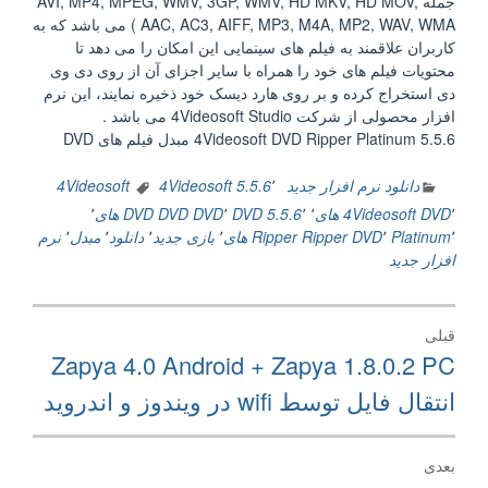
جمله AVI, MP4, MPEG, WMV, 3GP, WMV, HD MKV, HD MOV,
AAC, AC3, AIFF, MP3, M4A, MP2, WAV, WMA ) می باشد که به
کاربران علاقمند به فیلم های سینمایی این امکان را می دهد تا
محتویات فیلم های خود را همراه با سایر اجزای آن از روی دی وی
دی استخراج کرده و بر روی هارد دیسک خود ذخیره نمایند، این نرم
افزار محصولی از شرکت 4Videosoft Studio می باشد .
4Videosoft DVD Ripper Platinum 5.5.6 مبدل فیلم های DVD
دانلود نرم افزار جدید
٬
4Videosoft 5.5.6
4Videosoft
٬
DVD
4Videosoft های
٬
٬
DVD 5.5.6
٬
DVD DVD
DVD های
٬
٬
Platinum
٬
Ripper DVD
Ripper های
٬
بازی جدید
٬
دانلود
٬
مبدل
٬
نرم
افزار جدید
راهبری
قبلی
نوشته
نوشته
Zapya 4.0 Android + Zapya 1.8.0.2 PC
قبلی:
انتقال فایل توسط wifi در ویندوز و اندروید
بعدی
نوشته