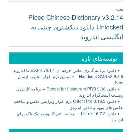
بعدی
نوشته
Pleco Chinese Dictionary v3.2.14
بعدی:
Unlocked دانلود دیکشنری چینی به
انگلیسی اندروید
نوشته‌های تازه
دانلود برنامه گالری عکس حرفه ای QuickPic v8.1.1 اندروید
Handcent SMS v8.9.8.5 دومین نرم افزار محبوب ارسال
Sms
دانلود Repost for Instagram PRO 9.08 – برنامه کاربردی
ریپست اینستاگرام اندروید
دانلود Glitch! Pro 3.16.3 نرم افزار ویرایش عکس و ساخت
عکس های مبهم و ناقص اندروی
دانلود TikTok 16.7.2 – برنامه اشتراک ویدیو تیک تاک برای
اندروید