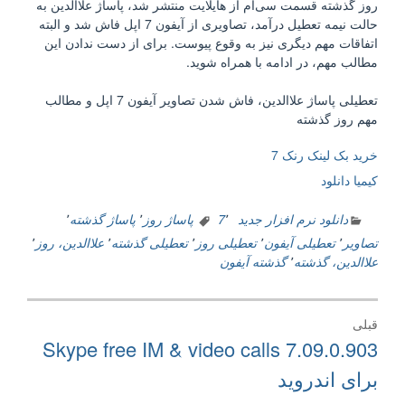
روز گذشته قسمت سی‌ام از هایلایت منتشر شد، پاساژ علاالدین به
حالت نیمه تعطیل درآمد، تصاویری از آیفون 7 اپل فاش شد و البته
اتفاقات مهم دیگری نیز به وقوع پیوست. برای از دست ندادن این
مطالب مهم، در ادامه با همراه شوید.
تعطیلی پاساژ علاالدین، فاش شدن تصاویر آیفون 7 اپل و مطالب
مهم روز گذشته
خرید بک لینک رنک 7
کیمیا دانلود
دانلود نرم افزار جدید
٬
7
پاساژ روز
٬
پاساژ گذشته
٬
تصاویر
٬
تعطیلی آیفون
٬
تعطیلی روز
٬
تعطیلی گذشته
٬
علاالدین، روز
٬
علاالدین، گذشته
٬
گذشته آیفون
راهبری
قبلی
نوشته
نوشته
Skype free IM & video calls 7.09.0.903
قبلی:
برای اندرويد