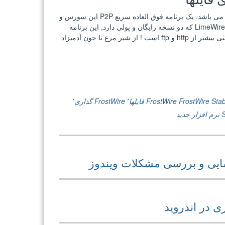
FrostWire یکی از بهترین ابزار های موجود برای اشتراک گذاری فایلها می باشد. یک برنامه فوق العاده سریع P2P اپن سورس و
رایگان است که منشعب شده از برنامه LimeWire می باشد. برخلاف LimeWire که دو نسخه رایگان و پولی دارد, این برنامه
رایگان و کامل است ! سرعت دانلود در این برنامه بسیار بسیار بالا و حتی بیشتر از http و ftp است ! از شیر مرغ تا جون آدمیزاد
FrostWire Stab
FrostWire فایلها
٬
FrostWire گذاری
٬
نرم افزار جدید