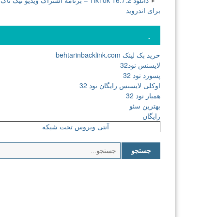
دانلود TikTok 16.7.2 – برنامه اشتراک ویدیو تیک تاک
برای اندروید
.
خرید بک لینک behtarinbacklink.com
لایسنس نود32
پسورد نود 32
اوکلی لایسنس رایگان نود 32
همیار نود 32
بهترین سئو
رایگان
آنتی ویروس تحت شبکه
جستجو
برای: