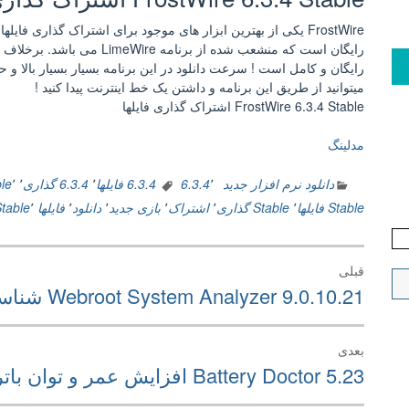
میتوانید از طریق این برنامه و داشتن یک خط اینترنت پیدا کنید !
FrostWire 6.3.4 Stable اشتراک گذاری فایلها
مدلینگ
دانلود نرم افزار جدید
٬
6.3.4
6.3.4 فایلها
٬
6.3.4 گذاری
٬
٬
le
Stable فایلها
٬
Stable گذاری
٬
اشتراک
٬
بازی جدید
٬
دانلود
٬
فایلها Stable
٬
راهبری
قبلی
نوشته
نوشته
Webroot System Analyzer 9.0.10.21 شناسایی و بررسی مشکلات ویندوز
قبلی:
بعدی
نوشته
Battery Doctor 5.23 افزایش عمر و توان باتری در اندروید
بعدی: