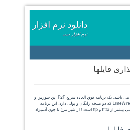
دانلود نرم افزار
نرم افزار جدید
FrostWire یکی از بهترین ابزار های موجود برای اشتراک گذاری فایلها می باشد. یک برنامه فوق العاده سریع P2P اپن سورس و
رایگان است که منشعب شده از برنامه LimeWire می باشد. برخلاف LimeWire که دو نسخه رایگان و پولی دارد, این برنامه
رایگان و کامل است ! سرعت دانلود در این برنامه بسیار بسیار بالا و حتی بیشتر از http و ftp است ! از شیر مرغ تا جون آدمیزاد