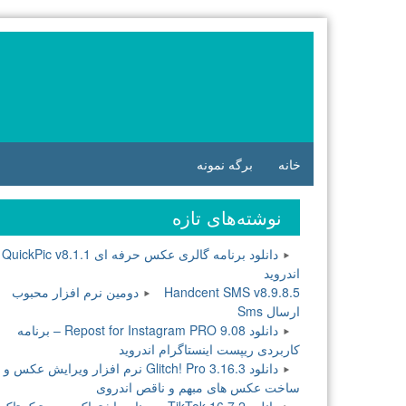
فتن
ه
وشته‌ها
خانه
برگه نمونه
نوشته‌های تازه
دانلود برنامه گالری عکس حرفه ای QuickPic v8.1.1
اندروید
Handcent SMS v8.9.8.5 دومین نرم افزار محبوب
ارسال Sms
دانلود Repost for Instagram PRO 9.08 – برنامه
کاربردی ریپست اینستاگرام اندروید
دانلود Glitch! Pro 3.16.3 نرم افزار ویرایش عکس و
ساخت عکس های مبهم و ناقص اندروی