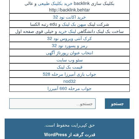
بکلینک سازی backlink
خرید بکلینک طبیعی
و عالی
http://backlink.behtar
خرید اکانت نود 32
شرکت لینک
میهن بک لینک
و edu رتبه الکسا
ساخت بک لینک دانشگاهی
لینک خرید
و خیلی قوی صفحه اول
کرک آنتی ویروس نود 32
رمز و پسورد نود 32
انتخاب عنوان رپورتاژ آگهی
سئو وب سایت
قیمت بک لینک
جواب بازی آمیرزا مرحله 528
nod32
جواب مرحله 660 آمیرزا
جستجو
برای:
حق کپی‌رایت محفوظ است.
قدرت گرفته از WordPress