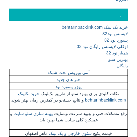
.
خرید بک لینک behtarinbacklink.com
لایسنس نود32
پسورد نود 32
اوکلی لایسنس رایگان نود 32
همیار نود 32
بهترین سئو
رایگان
آنتی ویروس تحت شبکه
خبر های جدید
یوزر پسورد نود
نکات کلیدی برای بهبود سئو از طریق بک‌لینک
خرید بکلینک
behtarinbacklink com
و نتایج جستجو در کمترین زمان بهتر شوند
رفع مشکلات فنی و بهبود سرعت وبسایت
بهینه سازی سئو سایت
و
عملکرد کلی سایت شما بهبود یابد
قیمت پکیج
سئوی خارجی و بک لینک
ماهر اصفهان