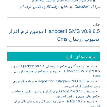
نرم افزار جدید
٬
نرم افزار گوشی
٬
نرم افزار
موبایل
٬
QuickPic
دانلود برنامه گالری عکس حرفه ای
راهبری
قبلی
نوشته
نوشته
Handcent SMS v8.9.8.5 دومین نرم افزار
قبلی:
محبوب ارسال Sms
نوشته‌های تازه
دانلود برنامه گالری عکس حرفه ای QuickPic v8.1.1 اندروید
Handcent SMS v8.9.8.5 دومین نرم افزار محبوب ارسال
Sms
دانلود Repost for Instagram PRO 9.08 – برنامه کاربردی
ریپست اینستاگرام اندروید
دانلود Glitch! Pro 3.16.3 نرم افزار ویرایش عکس و ساخت
عکس های مبهم و ناقص اندروی
دانلود TikTok 16.7.2 – برنامه اشتراک ویدیو تیک تاک برای
اندروید