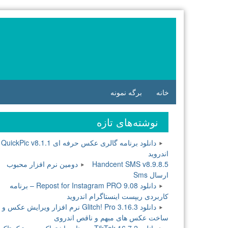
فتن
ه
وشته‌ها
خانه
برگه نمونه
نوشته‌های تازه
دانلود برنامه گالری عکس حرفه ای QuickPic v8.1.1
اندروید
Handcent SMS v8.9.8.5 دومین نرم افزار محبوب
ارسال Sms
دانلود Repost for Instagram PRO 9.08 – برنامه
کاربردی ریپست اینستاگرام اندروید
دانلود Glitch! Pro 3.16.3 نرم افزار ویرایش عکس و
ساخت عکس های مبهم و ناقص اندروی