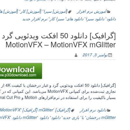
دانلود
Photos
آموزش نرم افزار
[آموزش] سیرا
٬
[آموزش] کار
٬
[آموزش] ه
for
دانلود
٬
دانلود سیرا
٬
دانلود های
٬
سیرا کار
٬
نرم افزار جدید
macOS
High
Sierra
Essential
MotionVFX – MotionVFX mGlitter
Training
–
نوامبر 3, 2017
آموزش
کار
با
عکس
ها
در
تجاری ثبت‌شده برای کمپانی MotionVFX می‌ب
سیستم
بسیار باکیفیت را برای استفاده در نرم‌افزارهای Motion و Final Cut Pro…
عامل
مک
دانلود نرم افزار
[گرافیک] mGlitter
٬
[گرافیک] MotionVFX
٬
او
mGlitter درخشان
٬
با
٬
بازی جدید
٬
دانلود
٬
دانلود mGlitter
٬
دانلود MotionVFX
٬
اس
های