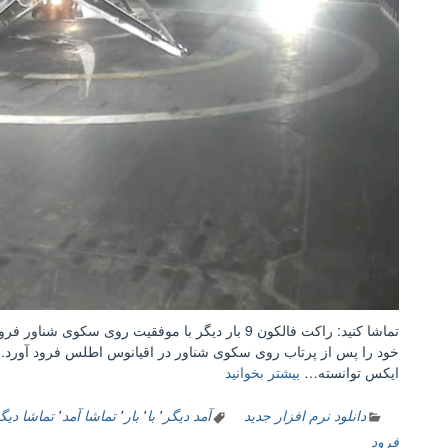
خود را پس از پرتاب روی سکوی شناور در اقیانوس اطلس فرود آورد.
“تماشا
ایکس توانسته…
بیشتر بخوانید
کنید:
راکت
دانلود نرم افزار جدید
آمد دیگر
٬
با
٬
بار
٬
تماشا آمد
٬
تماشا دیگ
فالکون
فرود