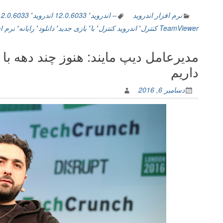
نرم افزار اندروید
– اندروید
٬
12.0.6033 اندروید
٬
12.0.6033 ب
TeamViewer کنترل
٬
اندروید کنترل
٬
با
٬
بازی جدید
٬
دانلود
٬
رایانه
٬
نرم ا
مدیرعامل دیپ مایند: هنوز چند دهه 
داریم
دسامبر 6, 2016