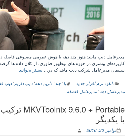
مدیرعامل دیپ مایند: هنوز چند دهه با هوش عمومی مصنوعی فاصله دار
کاربردهای بیشتری در حوزه های نوظهور فناوری، از کلان داده ها گرفته
“مدیرعامل
سلیمان مدیرعامل شرکت دیپ مایند که در…
بیشتر بخوانید
دیپ
مایند:
دانلود نرم افزار جدید
با
٬
چند
٬
داریم دهه
٬
دیپ داریم
٬
دیپ فا
هنوز
مدیرعامل دهه
٬
مدیرعامل فاصله
چند
دهه
0 + Portable
با
هوش
با یکدیگر
عمومی
مصنوعی
نوامبر 30, 2016
فاصله