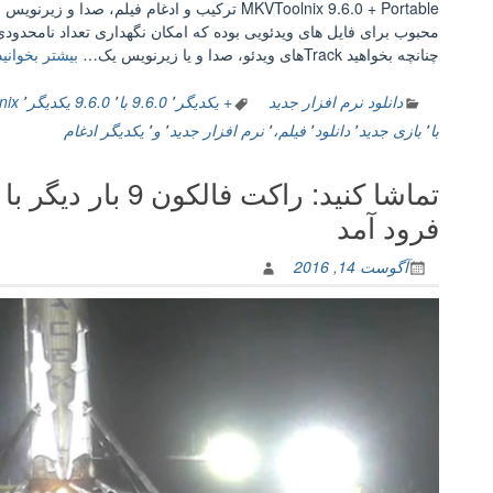
داریم”
محبوب برای فایل های ویدئویی بوده که امکان نگهداری تعداد نامحدودی 
چنانچه بخواهید Trackهای ویدئو، صدا و یا زیرنویس یک…
بیشتر بخوانید
دانلود نرم افزار جدید
+ یکدیگر
٬
9.6.0 با
٬
9.6.0 یکدیگر
٬
lnix
با
٬
بازی جدید
٬
دانلود
٬
فیلم،
٬
نرم افزار جدید
٬
و
٬
یکدیگر ادغام
تماشا کنید: راکت 
فرود آمد
آگوست 14, 2016