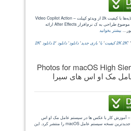
[گرافیک] دانلود مجموعه افکت‌های تصویری مناسب برای ترکیب‌بندی لایه‌ها با کیفیت 2k از ویدئو کپیلت – Video Copilot Action
Essentials 2 2K وب سایت Video Copilot، ویدیوهای ی باکیفیتی را با موضوع طراحی به ک نرم‌افزار After Effects ارائه
“[گرافیک]
حضور…
بیشتر بخوانید
دانلود
مجموعه
٬
٬
2K
2K کیفیت
٬
با
٬
بازی جدید
٬
دانلود
٬
دانلود 2
٬
دانلود 2K
٬
افکت‌های
تصویری
مناسب
Photos for macOS High Sierra Essenti
برای
ترکیب‌بندی
امل مک او اس های سیرا
لایه‌ها
با
کیفیت
2k
از
ویدئو
کپیلت
آموزش] دانلود Photos for macOS High Sierra Essential Training – آموزش کار با عکس ها در سیستم عامل مک او اس
–
های سیرا اپل همان طور که در مراسم WWDC 2017 اعلام کرده بود، جدیدترین نسخه سیستم عامل macOS را منتشر کرد. این
Video