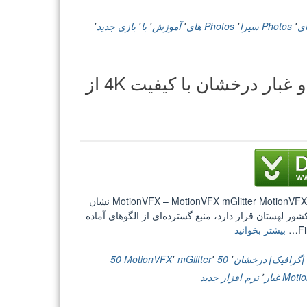
Copilot
Action
ای
٬
Photos سیرا
٬
Photos های
٬
آموزش
٬
با
٬
بازی جدید
٬
Essentials
2
2K”
[گرافیک] دانلود 50 افکت ویدئویی گرد و غبار درخشان با کیفیت 4K از
[گرافیک] دانلود 50 افکت ویدئویی گرد و غبار درخشان با کیفیت 4K از MotionVFX – MotionVFX mGlitter MotionVFX نشان
اشد. این کمپانی که در کشور لهستان قرار دارد، منبع گسترده‌ای از الگوهای آماده
“[گرافیک]
بیشتر بخوانید
دانلود
50
[گرافیک] درخشان
٬
50 mGlitter
٬
٬
50 MotionVFX
افکت
غبار
٬
نرم افزار جدید
ویدئویی
گرد