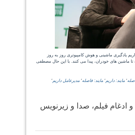
یم یادگیری ماشینی و هوش کامپیوتری روز به روز
 تا ماشین های خودران، پیدا می کنند. با این حال مصطفی
صله
٬
مایند: داریم
٬
مایند: فاصله
٬
مدیرعامل داریم
٬
MKVToolnix 9.6. ترکیب و ادغام فیلم، صدا و زیرنویس