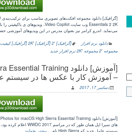
می‌نماید. اندرو کرامر نیز بعنوان مدرس در این ویدیوهای آموزشی 
دانلود نرم افزار
[گرافیک] 2
٬
[گرافیک] 2K
٬
[گرافیک] کیفیت
مجموعه 2
٬
مجموعه 2K
٬
نرم افزار جدید
[آموزش] دانلود al Training
– آموزش کار با عکس ها در سیستم ع
دسامبر 17, 2017
[
“[آموزش]
سیستم عامل جدید که High Sierra نام…
بیشتر بخوانید