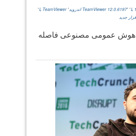
12.0.6033
/
ا
٬
٬
12.0.6197
TeamViewer اندروید
٬
TeamViewer با
٬
QuickSupport
فزار جدید
12.0.6197
کنترل
با هوش عمومی مصنوعی فاصله
رایانه
از
راه
دور
با
اندروید”