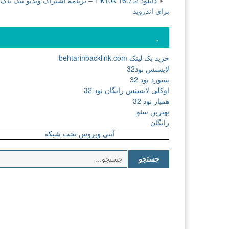
دانلود TikTok 16.7.2 – برنامه اشتراک ویدیو تیک تاک
برای اندروید
.
خرید بک لینک behtarinbacklink.com
لایسنس نود32
پسورد نود 32
اوکلی لایسنس رایگان نود 32
همیار نود 32
بهترین سئو
رایگان
آنتی ویروس تحت شبکه
جستجو
برای: