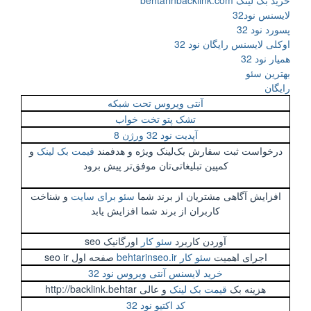
خرید بک لینک behtarinbacklink.com
لایسنس نود32
پسورد نود 32
اوکلی لایسنس رایگان نود 32
همیار نود 32
بهترین سئو
رایگان
آنتی ویروس تحت شبکه
تشک پتو تخت خواب
آپدیت نود 32 ورژن 8
درخواست ثبت سفارش بک‌لینک ویژه و هدفمند
قیمت بک لینک
و
کمپین تبلیغاتی‌تان موفق‌تر پیش برود
افزایش آگاهی مشتریان از برند شما
سئو برای سایت
و شناخت
کاربران از برند شما افزایش یابد
آوردن کاربرد
سئو کار
اورگانیک seo
اجرای اهمیت
سئو کار behtarinseo.ir
صفحه اول seo ir
خرید لایسنس آنتی ویروس نود 32
هزینه بک
قیمت بک لینک
و عالی http://backlink.behtar
کد اکتیو نود 32