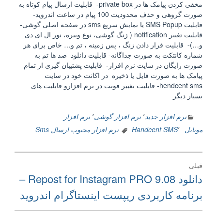
مخفی کردن پیامک ها در private box- قابلیت ارسال پیام کوتاه به
صورت گروهی و حذف محدودیت 100 پیام در ساعت اندروید-
قابلیت SMS Popup یا نمایش سریع sms در صفحه اصلی گوشی-
قابلیت تغییر notification ( زنگ گوشی، نوع ویبره، نور ال ای دی
و…)- قابلیت قرار دادن زنگ ، پس زمینه ، تم و… خاص برای هر
شماره کانتکت به صورت جداگانه- قابلیت دانلود صد ها تم به
صورت رایگان در سایت نرم افزار- قابلیت پشتیبان گیری از تمام
پیامک ها به صورت فایل یا ذخیره در اکانت خود در سایت
hendcent sms- قابلیت تغییر فونت در نرم افزارو قابلیت های
بسیار دیگر
نرم افزار جدید
٬
نرم افزار گوشی
٬
نرم افزار
موبایل
٬
Handcent SMS
نرم افزار محبوب ارسال Sms
راهبری
قبلی
نوشته
نوشته
دانلود Repost for Instagram PRO 9.08 –
قبلی:
برنامه کاربردی ریپست اینستاگرام اندروید