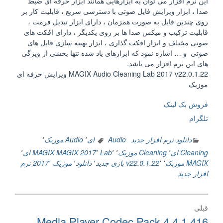
این نرم افزار می توان به ابزارهایی همانند ابزار حرفه ای ضبط
صدا ، ابزار ویرایش فایل صوتی با دسترسی سریع ، قابلیت کار بر
روی چندین فایل به صورت همزمان ، دارای ابزار تبدیل فرمت ،
قابلیت ترکیب و میکس صدا ها بر روی یکدیگر ، دارای افکت های
صوتی مختلف و ابزار افکت گذاری ، ابزار بهینه سازی فایل های
صوتی و … اشاره نمود که ابزارهای یاد شده تنها بخشی از ویژگی
های این نرم افزار می باشد.
MAGIX Audio Cleaning Lab 2017 v22.0.1.22 ویرایش حرفه ای
موزیک
فروش بک لینک
تلگرام
دانلود نرم افزار جدید
Audio ای
٬
Audio موزیک
٬
Cleaning ای
٬
Cleaning موزیک
٬
٬
Lab
٬
MAGIX 2017
MAGIX ای
٬
MAGIX موزیک
٬
٬
v22.0.1.22
بازی جدید
٬
دانلود
٬
موزیک 2017
٬
نرم
افزار جدید
راهبری
قبلی
نوشته
نوشته
Media Player Codec Pack 4.4.1.416