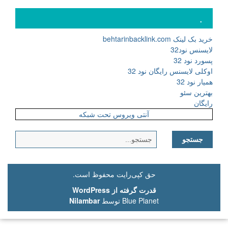
.
خرید بک لینک behtarinbacklink.com
لایسنس نود32
پسورد نود 32
اوکلی لایسنس رایگان نود 32
همیار نود 32
بهترین سئو
رایگان
آنتی ویروس تحت شبکه
جستجو
برای:
حق کپی‌رایت محفوظ است.
قدرت گرفته از WordPress
Blue Planet توسط
Nilambar