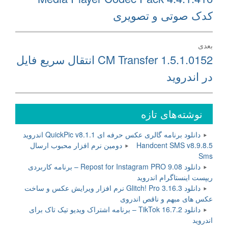
قبلی:
کدک صوتی و تصویری
بعدی
نوشته
CM Transfer 1.5.1.0152 انتقال سریع فایل
بعدی:
در اندروید
نوشته‌های تازه
دانلود برنامه گالری عکس حرفه ای QuickPic v8.1.1 اندروید
Handcent SMS v8.9.8.5 دومین نرم افزار محبوب ارسال
Sms
دانلود Repost for Instagram PRO 9.08 – برنامه کاربردی
ریپست اینستاگرام اندروید
دانلود Glitch! Pro 3.16.3 نرم افزار ویرایش عکس و ساخت
عکس های مبهم و ناقص اندروی
دانلود TikTok 16.7.2 – برنامه اشتراک ویدیو تیک تاک برای
اندروید