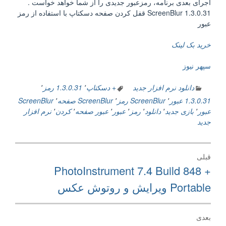
اجرای بعدی برنامه، رمزعبور جدیدی را از شما خواهد خواست .
ScreenBlur 1.3.0.31 قفل کردن صفحه دسکتاپ با استفاده از رمز
عبور
خرید بک لینک
سپهر نیوز
دانلود نرم افزار جدید
+ دسکتاپ
٬
1.3.0.31 رمز
٬
1.3.0.31 عبور
٬
ScreenBlur رمز
٬
ScreenBlur صفحه
٬
ScreenBlur
عبور
٬
بازی جدید
٬
دانلود
٬
رمز
٬
عبور
٬
عبور صفحه
٬
کردن
٬
نرم افزار
جدید
راهبری
قبلی
نوشته
نوشته
PhotoInstrument 7.4 Build 848 +
قبلی:
Portable ویرایش و روتوش عکس
بعدی