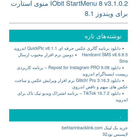
نوشته
IObit StartMenu 8 v3.1.0.2 منوی استارت
بعدی:
برای ویندوز 8.1
نوشته‌های تازه
دانلود برنامه گالری عکس حرفه ای QuickPic v8.1.1 اندروید
Handcent SMS v8.9.8.5 دومین نرم افزار محبوب ارسال
Sms
دانلود Repost for Instagram PRO 9.08 – برنامه کاربردی
ریپست اینستاگرام اندروید
دانلود Glitch! Pro 3.16.3 نرم افزار ویرایش عکس و ساخت
عکس های مبهم و ناقص اندروی
دانلود TikTok 16.7.2 – برنامه اشتراک ویدیو تیک تاک برای
اندروید
.
خرید بک لینک behtarinbacklink.com
لایسنس نود32