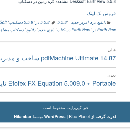
Desksoft EarthView 5.5.8 مشاهده کره زمین در دسکتاپ
فروش بک لینک
دانلود نرم افزار جدید
٬
5.5.8
5.5.8 در
٬
5.5.8 دسکتاپ
٬
kSoft
EarthView در
٬
EarthView دسکتاپ
٬
بازی جدید
٬
دانلود
٬
دسکتاپ مشاهد
راهبری
قبلی
نوشته
نوشته
pdfMachine Ultimate 14.87 ساخت و مدیریت فایل PDF
قبلی:
بعدی
نوشته
Efofex FX Equation 5.009.0 + Portable تایپ آسان مسائل ریاضی
بعدی:
حق کپی‌رایت محفوظ است.
قدرت گرفته از WordPress
Blue Planet توسط
|
Nilambar