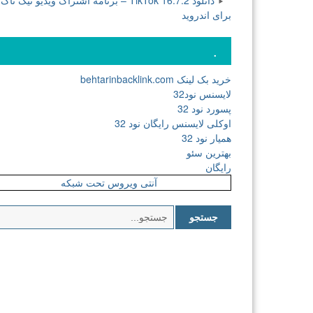
دانلود TikTok 16.7.2 – برنامه اشتراک ویدیو تیک تاک
برای اندروید
.
خرید بک لینک behtarinbacklink.com
لایسنس نود32
پسورد نود 32
اوکلی لایسنس رایگان نود 32
همیار نود 32
بهترین سئو
رایگان
آنتی ویروس تحت شبکه
جستجو
برای: