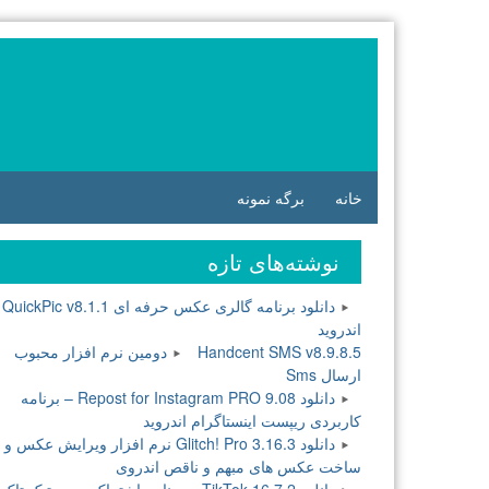
فتن
ه
وشته‌ها
خانه
برگه نمونه
نوشته‌های تازه
دانلود برنامه گالری عکس حرفه ای QuickPic v8.1.1
اندروید
Handcent SMS v8.9.8.5 دومین نرم افزار محبوب
ارسال Sms
دانلود Repost for Instagram PRO 9.08 – برنامه
کاربردی ریپست اینستاگرام اندروید
دانلود Glitch! Pro 3.16.3 نرم افزار ویرایش عکس و
ساخت عکس های مبهم و ناقص اندروی