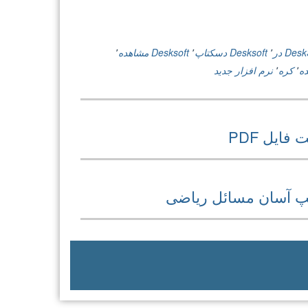
Des در
٬
Desksoft دسکتاپ
٬
Desksoft مشاهده
٬
ه
٬
کره
٬
نرم افزار جدید