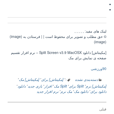
لینک های مفید: , , , , ,
© حق مطلب و تصویر برای محفوظ است | | فرستادن به (image)
(image)
[مکینتاش] دانلود Split Screen v3.9 MacOSX – نرم افزار تقسیم
صفحه ی نمایش برای مک
90ورزشی
دسته‌بندی نشده
-
٬
[مکینتاش] برای
٬
[مکینتاش] مک
٬
[مکینتاش] نرم
٬
Split برای
٬
Split مک
٬
افزار
٬
بازی جدید
٬
دانلود
٬
دانلود برای
٬
دانلود مک
٬
مک نرم
٬
نرم افزار جدید
راهبری
قبلی