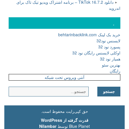
دانلود TikTok 16.7.2 – برنامه اشتراک ویدیو تیک تاک برای
اندروید
.
خرید بک لینک behtarinbacklink.com
لایسنس نود32
پسورد نود 32
اوکلی لایسنس رایگان نود 32
همیار نود 32
بهترین سئو
رایگان
آنتی ویروس تحت شبکه
جستجو
برای:
حق کپی‌رایت محفوظ است.
قدرت گرفته از WordPress
Blue Planet توسط
Nilambar