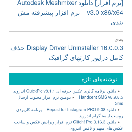
نوشته
نوشته
[نرم افزار] دانلود Autodesk Meshmixer
قبلی:
v3.0 x86/x64 – نرم افزار پیشرفته مش
بندی
بعدی
نوشته
Display Driver Uninstaller 16.0.0.3 حذف
بعدی:
کامل درایور کارتهای گرافیک
نوشته‌های تازه
دانلود برنامه گالری عکس حرفه ای QuickPic v8.1.1 اندروید
Handcent SMS v8.9.8.5 دومین نرم افزار محبوب ارسال
Sms
دانلود Repost for Instagram PRO 9.08 – برنامه کاربردی
ریپست اینستاگرام اندروید
دانلود Glitch! Pro 3.16.3 نرم افزار ویرایش عکس و ساخت
عکس های مبهم و ناقص اندروی