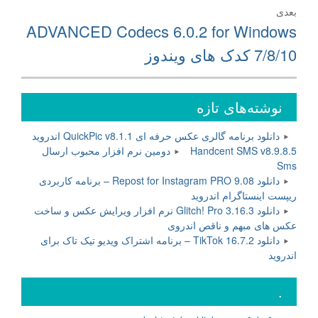
بعدی
نوشته
ADVANCED Codecs 6.0.2 for Windows
بعدی:
7/8/10 کدک های ویندوز
نوشته‌های تازه
دانلود برنامه گالری عکس حرفه ای QuickPic v8.1.1 اندروید
Handcent SMS v8.9.8.5 دومین نرم افزار محبوب ارسال
Sms
دانلود Repost for Instagram PRO 9.08 – برنامه کاربردی
ریپست اینستاگرام اندروید
دانلود Glitch! Pro 3.16.3 نرم افزار ویرایش عکس و ساخت
عکس های مبهم و ناقص اندروی
دانلود TikTok 16.7.2 – برنامه اشتراک ویدیو تیک تاک برای
اندروید
.