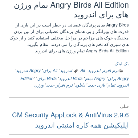
Angry Birds All Edition تمام ورژن
های برای اندروید
Angry Birds بقای پرندگان عصبانی در خطر است در این بازی از
قدرت های ویرانگر و بی همتای پرندگان عصبانی برای از بین بردن
مخفیگاه خوک های مزاحم در مراحل مختلف استفاده کنید و از خوک
های سبزی که تخم های پرندگان را می دزدند انتقام بگیرید.
Angry Birds All Edition تمام ورژن های برای اندروید
بک لینک
نرم افزار اندروید
All اندروید
٬
All برای
٬
Angry اندروید
٬
Angry برای
٬
Angry تمام
٬
Birds اندروید
٬
Birds برای
٬
٬
Edition
اندروید تمام
٬
بازی جدید
٬
دانلود
٬
نرم افزار جدید
٬
ورژن
راهبری
قبلی
نوشته
نوشته
CM Security AppLock & AntiVirus 2.9.6
قبلی:
اپلیکیشن همه کاره امنیتی اندروید