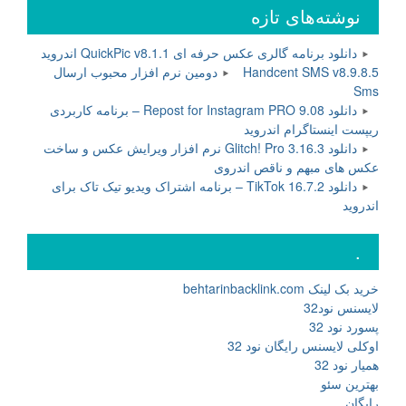
نوشته‌های تازه
دانلود برنامه گالری عکس حرفه ای QuickPic v8.1.1 اندروید
Handcent SMS v8.9.8.5 دومین نرم افزار محبوب ارسال
Sms
دانلود Repost for Instagram PRO 9.08 – برنامه کاربردی
ریپست اینستاگرام اندروید
دانلود Glitch! Pro 3.16.3 نرم افزار ویرایش عکس و ساخت
عکس های مبهم و ناقص اندروی
دانلود TikTok 16.7.2 – برنامه اشتراک ویدیو تیک تاک برای
اندروید
.
خرید بک لینک behtarinbacklink.com
لایسنس نود32
پسورد نود 32
اوکلی لایسنس رایگان نود 32
همیار نود 32
بهترین سئو
رایگان