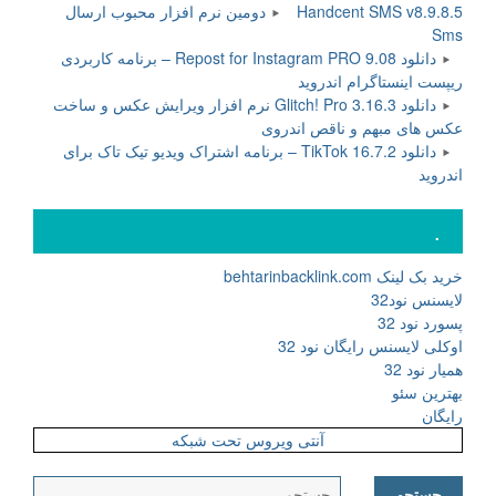
Handcent SMS v8.9.8.5 دومین نرم افزار محبوب ارسال
Sms
دانلود Repost for Instagram PRO 9.08 – برنامه کاربردی
ریپست اینستاگرام اندروید
دانلود Glitch! Pro 3.16.3 نرم افزار ویرایش عکس و ساخت
عکس های مبهم و ناقص اندروی
دانلود TikTok 16.7.2 – برنامه اشتراک ویدیو تیک تاک برای
اندروید
.
خرید بک لینک behtarinbacklink.com
لایسنس نود32
پسورد نود 32
اوکلی لایسنس رایگان نود 32
همیار نود 32
بهترین سئو
رایگان
آنتی ویروس تحت شبکه
جستجو