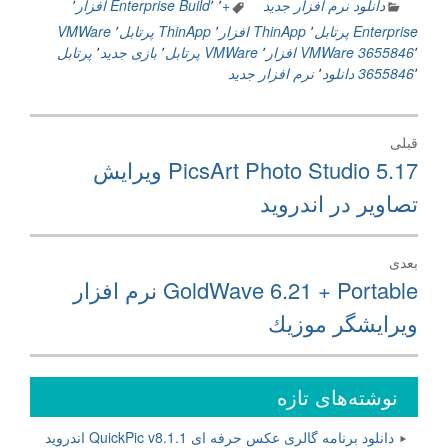
دانلود نرم افزار جدید
+
٬
٬
Build
Enterprise افزار
٬
Enterprise پرتابل
٬
ThinApp افزار
٬
ThinApp پرتابل
٬
VMWare
٬
3655846
VMWare افزار
٬
VMWare پرتابل
٬
بازی جدید
٬
پرتابل
٬
3655846
دانلود
٬
نرم افزار جدید
راهبری
قبلی
نوشته
نوشته
PicsArt Photo Studio 5.17 ویرایش
قبلی:
تصاویر در اندروید
بعدی
نوشته
GoldWave 6.21 + Portable نرم افزار
بعدی:
ويرايشگر موزيك
نوشته‌های تازه
دانلود برنامه گالری عکس حرفه ای QuickPic v8.1.1 اندروید