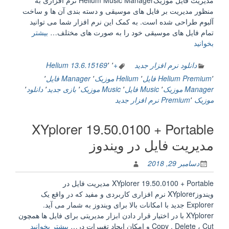
مدیریت فایل‌ موزیکHelium Music Manager نرم افزاری به
منظور مدیریت بر فایل های موسیقی و دسته بندی آن ها و ساخت
آلبوم طراحی شده است. به کمک این نرم افزار شما می توانید
تمام فایل های موسیقی خود را به صورت های مختلف…
بیشتر
“Helium
بخوانید
Music
Manager
دانلود نرم افزار جدید
+
٬
٬
13.6.15169
Helium
13.6.15169
٬
Premium
Helium فایل‌
٬
Helium موزیک
٬
Manager فایل‌
٬
Premium
Manager موزیک
٬
Music فایل
٬
Music موزیک
٬
بازی جدید
٬
دانلود
٬
+
موزیک Premium
٬
نرم افزار جدید
Portable
مدیریت
XYplorer 19.50.0100 + Portable
فایل‌
موزیک”
مدیریت فایل در ویندوز
دسامبر 29, 2018
XYplorer 19.50.0100 + Portable مدیریت فایل در
ویندوزXYplorer نرم افزاری کاربردی و مفید که در واقع یک
Explorer جدید با امکانات بالا برای ویندوز به شمار می آید.
XYplorer با در اختیار قرار دادن ابزار مدیریتی برای فایل ها همچون
“XYplorer
Copy , Delete ، Cut و امکان ایجاد تغییرات در…
بیشتر بخوانید