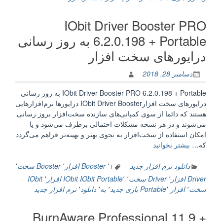
+
Portable
IObit Driver Booster PRO
بهینه
سازی
6.2.0.198 + Portable به روز رسانی
ویندوز”
درایورهای سخت افزار
دسامبر 28, 2018
IObit Driver Booster PRO 6.2.0.198 + Portable به روز رسانی
درایورهای سخت افزارIObit Driver Booster درایورها نرم‌افزارهایی
هستند که دائما از سوی کمپانی‌های سازنده سخت‌افزار بروز رسانی
می‌شوند و در هر نسخه مشکلات احتمالی برطرف می‌شود و یا
امکان استفاده از سخت‌افزار به نحوی بهتر و بهینه‌تر فراهم می‌گردد
“IObit
که…
بیشتر بخوانید
Driver
Booster
دانلود نرم افزار جدید
+
٬
Booster افزار
٬
Booster سخت
٬
PRO
Driver افزار
٬
Driver سخت
٬
٬
IObit Portable
IObit افزار
٬
IObit
6.2.0.198
سخت
٬
افزار Portable
٬
بازی جدید
٬
به
٬
دانلود
٬
نرم افزار جدید
+
Portable
BurnAware Professional 11.9 +
به