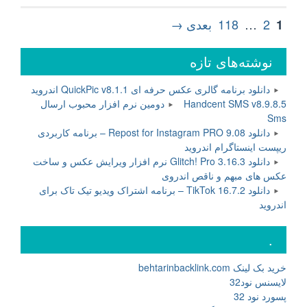
Portable
ویرایش
صفحه‌بندی
برگه
برگه
برگه
2
…
118
بعدی →
1
فایل
نوشته‌ها
ویدیویی”
نوشته‌های تازه
دانلود برنامه گالری عکس حرفه ای QuickPic v8.1.1 اندروید
Handcent SMS v8.9.8.5 دومین نرم افزار محبوب ارسال
Sms
دانلود Repost for Instagram PRO 9.08 – برنامه کاربردی
ریپست اینستاگرام اندروید
دانلود Glitch! Pro 3.16.3 نرم افزار ویرایش عکس و ساخت
عکس های مبهم و ناقص اندروی
دانلود TikTok 16.7.2 – برنامه اشتراک ویدیو تیک تاک برای
اندروید
.
خرید بک لینک behtarinbacklink.com
لایسنس نود32
پسورد نود 32