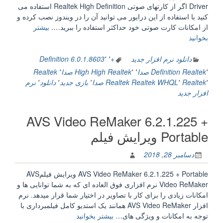
Driver اگر از کارتهای صوتی Realtek High Definition استفاده می
کنید با استفاده از این درایور می توانید آن را در ویندوز نصب کرده و
از امکانات کارت صوتی خود حداکثر استفاده را ببرید….
بیشتر
“Realtek
بخوانید
High
Definition
دانلود نرم افزار جدید
+
٬
٬
6.0.1.8603
Definition
Audio
٬
Realtek
Definition صدا
٬
٬
High Realtek
High صدا
٬
Realtek
Drivers
٬
Realtek
٬
Realtek WHQL
Realtek صدا
٬
بازی جدید
٬
دانلود
٬
نرم
6.0.1.8603
افزار جدید
WHQL
+
AVS Video ReMaker 6.2.1.225 +
R2.82
درايور
Portable ویرایش فیلم
کارت
صدا
دسامبر 28, 2018
Realtek”
AVS Video ReMaker 6.2.1.225 + Portable ویرایش فیلمAVS
Video ReMaker نرم افزاری فوق العاده ای که به شما توانایی ها و
امکانات زیادی را برای کار با تصاویر در اختیار شما قرار میدهد. نرم
افزار AVS Video ReMaker همانند یک استدیو کامل فیلمبرداری با
“AVS
توجه به امکانات و ویژگی های…
بیشتر بخوانید