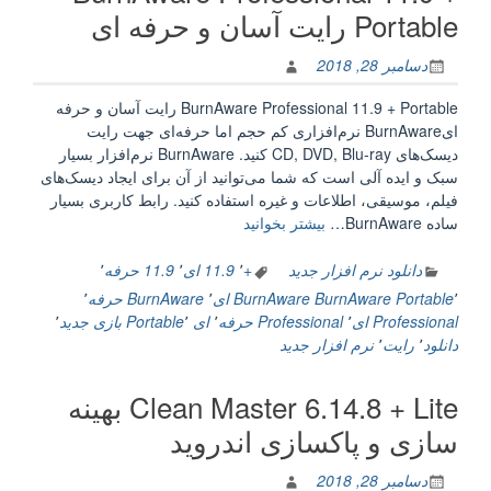
روز
Portable رایت آسان و حرفه ای
رسانی
درایورهای
دسامبر 28, 2018
سخت
افزار”
BurnAware Professional 11.9 + Portable رایت آسان و حرفه
ایBurnAware نرم‌افزاری کم حجم اما حرفه‌ای جهت رایت
دیسک‌های CD, DVD, Blu-ray کنید. BurnAware نرم‌افزار بسیار
سبک و ایده آلی است که شما می‌توانید از آن برای ایجاد دیسک‌های
فیلم، موسیقی، اطلاعات و غیره استفاده کنید. رابط کاربری بسیار
“BurnAware
ساده BurnAware…
بیشتر بخوانید
Professional
11.9
دانلود نرم افزار جدید
+
٬
11.9 ای
٬
11.9 حرفه
٬
+
٬
BurnAware Portable
BurnAware ای
٬
BurnAware حرفه
٬
Portable
Professional ای
٬
Professional حرفه
٬
ای Portable
٬
بازی جدید
٬
رایت
دانلود
٬
رایت
٬
نرم افزار جدید
آسان
و
Clean Master 6.14.8 + Lite بهینه
حرفه
ای”
سازی و پاکسازی اندروید
دسامبر 28, 2018