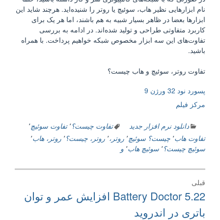
نام ابزارهایی نظیر هاب، سوئیچ یا روتر را شنیده‌اید. هرچند شاید این
ابزارها بعضا در ظاهر بسیار شبیه به هم باشند، اما هر یک برای
کاربرد متفاوتی طراحی و تولید شده‌اند. در ادامه به بررسی
تفاوت‌های این سه ابزار مخصوص شبکه خواهیم پرداخت. با همراه
باشید.
تفاوت روتر، سوئیچ و هاب چیست؟
پسورد نود 32 ورژن 9
مرکز فیلم
دانلود نرم افزار جدید
تفاوت چیست؟
٬
تفاوت سوئیچ
٬
تفاوت هاب
٬
چیست؟ سوئیچ
٬
روتر،
٬
روتر، چیست؟
٬
روتر، هاب
٬
سوئیچ چیست؟
٬
سوئیچ هاب
٬
و
راهبری
قبلی
نوشته
نوشته
Battery Doctor 5.22 افزایش عمر و توان
قبلی:
باتری در اندروید