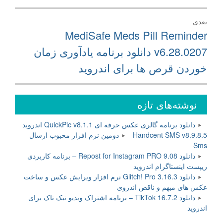
بعدی
نوشته
MediSafe Meds Pill Reminder
بعدی:
v6.28.0207 دانلود برنامه یادآوری زمان
خوردن قرص ها برای اندروید
نوشته‌های تازه
دانلود برنامه گالری عکس حرفه ای QuickPic v8.1.1 اندروید
Handcent SMS v8.9.8.5 دومین نرم افزار محبوب ارسال
Sms
دانلود Repost for Instagram PRO 9.08 – برنامه کاربردی
ریپست اینستاگرام اندروید
دانلود Glitch! Pro 3.16.3 نرم افزار ویرایش عکس و ساخت
عکس های مبهم و ناقص اندروی
دانلود TikTok 16.7.2 – برنامه اشتراک ویدیو تیک تاک برای
اندروید