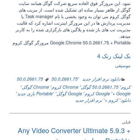
نمود. این مرورگر فوق العاده سریع شرکت گوگل همانند سایت
گوگل از ظاهر بسیار ساده ای تشکیل شده است. از مزیت های
گوگل کروم می توان به وجود بخشی با نام Task manager یا
مدیریت پردازش ها در این مرورگر اینترنت اشاره کرد که قالبت
مدیریت تب های باز شده و پلاگین های بارگزاری شده را به کاربر
میدهد.
Google Chrome 50.0.2661.75 + Portable مرورگر گوگل کروم
بک لینک رنک 4
موسیقی
دانلود نرم افزار جدید
٬
50.0.2661.75
50.0.2661.75
کروم
٬
50.0.2661.75 گوگل
٬
Chrome کروم
٬
Chrome گوگل
٬
Google +
٬
Google کروم
٬
Google گوگل
٬
٬
Portable
بازی جدید
٬
دانلود
٬
کروم +
٬
نرم افزار جدید
راهبری
قبلی
نوشته
نوشته
Any Video Converter Ultimate 5.9.3 +
قبلی: