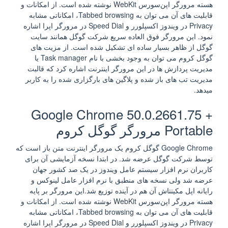
هسته مرورگر اپن‌سورس WebKit نوشته شده است. از امکانات و
قابلیت های آن می توان به Tabbed browsing، امکاناتی مشابه
Privacy در ویندوز اکسپلورر و Speed Dial در مرورگر اپرا اشاره
نمود. این مرورگر فوق العاده سریع شرکت گوگل همانند سایت
گوگل از ظاهر بسیار ساده ای تشکیل شده است. از مزیت های
گوگل کروم می توان به وجود بخشی با نام Task manager یا
مدیریت پردازش ها در این مرورگر اینترنت اشاره کرد که قالبت
مدیریت تب های باز شده و پلاگین های بارگزاری شده را به کاربر
میدهد.
Google Chrome 50.0.2661.75 +
Portable مرورگر گوگل کروم
Google Chrome گوگل کروم یک مرورگر اینترنت متن‌ باز است که
توسط شرکت گوگل عرضه شد. در ابتدا نسخه آزمایشی آن برای
کاربران نرم افزار سیستم عامل ویندوز در یک صد کشور جهان
عرضه شد ولی نسخه های منطبق با نرم افزار عامل لینوکس و
رایانه اپل مکینتاش آن هم در آینده توزیع شد.این مرورگر بر پایه
هسته مرورگر اپن‌سورس WebKit نوشته شده است. از امکانات و
قابلیت های آن می توان به Tabbed browsing، امکاناتی مشابه
Privacy در ویندوز اکسپلورر و Speed Dial در مرورگر اپرا اشاره