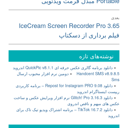
Portable مبدل فرمت ویدئویی
بعدی
نوشته
IceCream Screen Recorder Pro 3.65
بعدی:
فیلم برداری از دسکتاپ
نوشته‌های تازه
دانلود برنامه گالری عکس حرفه ای QuickPic v8.1.1 اندروید
Handcent SMS v8.9.8.5 دومین نرم افزار محبوب ارسال
Sms
دانلود Repost for Instagram PRO 9.08 – برنامه کاربردی
ریپست اینستاگرام اندروید
دانلود Glitch! Pro 3.16.3 نرم افزار ویرایش عکس و ساخت
عکس های مبهم و ناقص اندروی
دانلود TikTok 16.7.2 – برنامه اشتراک ویدیو تیک تاک برای
اندروید