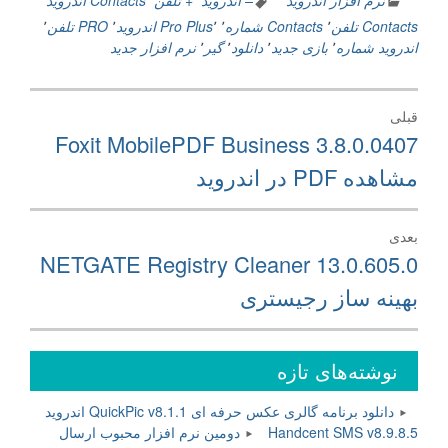
نرم افزار اندروید
– اندروید
٬
+ تلفن
٬
Contacts اندروید
٬
Contacts تلفن
٬
Contacts شماره
٬
٬
Plus
Pro اندروید
٬
PRO تلفن
٬
اندروید شماره
٬
بازی جدید
٬
دانلود
٬
گیر
٬
نرم افزار جدید
راهبری
قبلی
نوشته
نوشته
Foxit MobilePDF Business 3.8.0.0407
قبلی:
مشاهده PDF در اندروید
بعدی
نوشته
NETGATE Registry Cleaner 13.0.605.0
بعدی:
بهینه ساز رجیستری
نوشته‌های تازه
دانلود برنامه گالری عکس حرفه ای QuickPic v8.1.1 اندروید
Handcent SMS v8.9.8.5 دومین نرم افزار محبوب ارسال