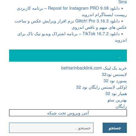
Sms
دانلود Repost for Instagram PRO 9.08 – برنامه کاربردی
ریپست اینستاگرام اندروید
دانلود Glitch! Pro 3.16.3 نرم افزار ویرایش عکس و ساخت
عکس های مبهم و ناقص اندروی
دانلود TikTok 16.7.2 – برنامه اشتراک ویدیو تیک تاک برای
اندروید
.
خرید بک لینک behtarinbacklink.com
لایسنس نود32
پسورد نود 32
اوکلی لایسنس رایگان نود 32
همیار نود 32
بهترین سئو
رایگان
آنتی ویروس تحت شبکه
جستجو
برای: