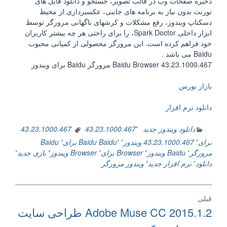
ذخیره صفحات وب در قالب تصویر، جستجو و دانلود فایل های
تورنت بدون نیاز به برنامه‌ های جانبی، عکسبرداری از محیط
دسکتاپ ویندوز، رفع مشکلات و کرشهای ناگهانی مرورگر توسط
ابزار داخلی Spark Doctor، را برای راحتی هر چه بیشتر کاربران
خود فراهم کرده است. این مرورگر محصولی از کمپانی محبوب
Baidu می باشد .
Baidu Browser 43.23.1000.467 مرورگر Baidu برای ویندوز
بازار بورس
دانلود نرم افزار
دانلود ویندوز جدید
٬
43.23.1000.467
43.23.1000.467
برای
٬
43.23.1000.467 ویندوز
٬
٬
Baidu
Baidu برای
٬
Baidu
مرورگر
٬
Baidu ویندوز
٬
Browser برای
٬
Browser ویندوز
٬
بازی جدید
٬
دانلود
٬
نرم افزار جدید
٬
ویندوز مرورگر
راهبری
قبلی
نوشته
نوشته
Adobe Muse CC 2015.1.2 طراحی سایت
قبلی: