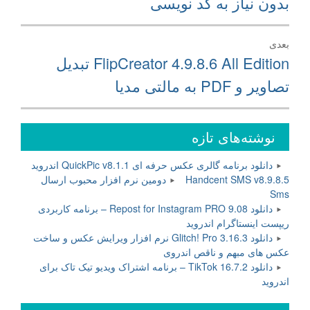
بدون نیاز به کد نویسی
بعدی
نوشته
FlipCreator 4.9.8.6 All Edition تبدیل
بعدی:
تصاویر و PDF به مالتی مدیا
نوشته‌های تازه
دانلود برنامه گالری عکس حرفه ای QuickPic v8.1.1 اندروید
Handcent SMS v8.9.8.5 دومین نرم افزار محبوب ارسال
Sms
دانلود Repost for Instagram PRO 9.08 – برنامه کاربردی
ریپست اینستاگرام اندروید
دانلود Glitch! Pro 3.16.3 نرم افزار ویرایش عکس و ساخت
عکس های مبهم و ناقص اندروی
دانلود TikTok 16.7.2 – برنامه اشتراک ویدیو تیک تاک برای
اندروید