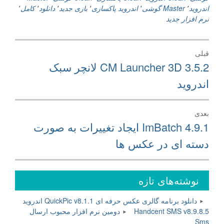
اندروید
٬
Master گوشی
٬
اندروید پاکسازی
٬
بازی جدید
٬
دانلود
٬
کامل
٬
نرم افزار جدید
راهبری
قبلی
نوشته
نوشته
CM Launcher 3D 3.5.2 لانچر سبک
قبلی:
اندروید
بعدی
نوشته
ImBatch 4.9.1 ایجاد تغییرات به صورت
بعدی:
دسته ای در عکس ها
نوشته‌های تازه
دانلود برنامه گالری عکس حرفه ای QuickPic v8.1.1 اندروید
Handcent SMS v8.9.8.5 دومین نرم افزار محبوب ارسال
Sms