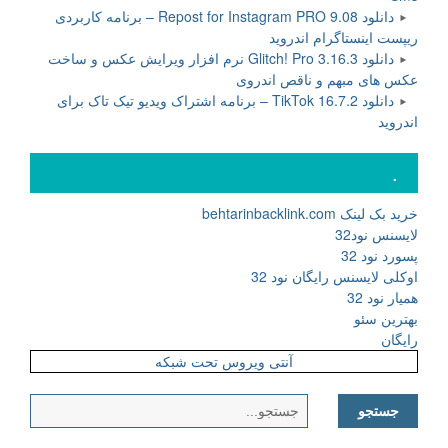
دانلود Repost for Instagram PRO 9.08 – برنامه کاربردی
ریپست اینستاگرام اندروید
دانلود Glitch! Pro 3.16.3 نرم افزار ویرایش عکس و ساخت
عکس های مبهم و ناقص اندروی
دانلود TikTok 16.7.2 – برنامه اشتراک ویدیو تیک تاک برای
اندروید
.
خرید بک لینک behtarinbacklink.com
لایسنس نود32
پسورد نود 32
اوکلی لایسنس رایگان نود 32
همیار نود 32
بهترین سئو
رایگان
آنتی ویروس تحت شبکه
جستجو
برای: