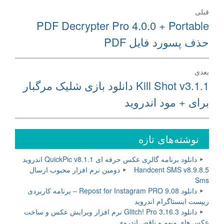
راهبری
قبلی
نوشته
نوشته
PDF Decrypter Pro 4.0.0 + Portable
قبلی:
حذف پسورد فایل PDF
بعدی
نوشته
Kill Shot v3.1.1 دانلود بازی شلیک مرگبار
بعدی:
برای + مود اندروید
نوشته‌های تازه
دانلود برنامه گالری عکس حرفه ای QuickPic v8.1.1 اندروید
Handcent SMS v8.9.8.5 دومین نرم افزار محبوب ارسال
Sms
دانلود Repost for Instagram PRO 9.08 – برنامه کاربردی
ریپست اینستاگرام اندروید
دانلود Glitch! Pro 3.16.3 نرم افزار ویرایش عکس و ساخت
عکس های مبهم و ناقص اندروی