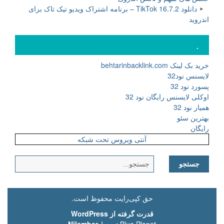
دانلود TikTok 16.7.2 – برنامه اشتراک ویدیو تیک تاک برای
اندروید
.
خرید بک لینک behtarinbacklink.com
لایسنس نود32
پسورد نود 32
اوکلی لایسنس رایگان نود 32
همیار نود 32
بهترین سئو
رایگان
آنتی ویروس تحت شبکه
جستجو
برای:
حق کپی‌رایت محفوظ است.
قدرت گرفته از WordPress
Blue Planet توسط
Nilambar