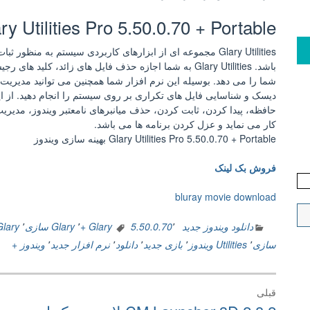
Glary Utilities Pro 5.50.0.70 + Portable بهینه سازی و
Glary Utilities مجموعه ای از ابزارهای کاربردی سیستم به م
باشد. Glary Utilities به شما اجازه حذف فایل های زائد، کل
شما را می دهد. بوسیله این نرم افزار شما همچنین می توانید مدیریت
دیسک و شناسایی فایل های تکراری بر روی سیستم را انجام دهید. از این
حافظه، پیدا کردن، ثابت کردن، حذف میانبرهای نامعتبر ویندوز، مدیر
کار می نماید و عزل کردن برنامه ها می باشد.
Glary Utilities Pro 5.50.0.70 + Portable بهینه سازی ویندوز
فروش بک لینک
bluray movie download
دانلود ویندوز جدید
٬
5.50.0.70
Glary +
٬
Glary سازی
٬
Glary ویند
سازی
٬
Utilities ویندوز
٬
بازی جدید
٬
دانلود
٬
نرم افزار جدید
٬
ویندوز +
راهبری
قبلی
نوشته
نوشته