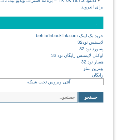
دانلود TikTok 16.7.2 – برنامه اشتراک ویدیو تیک تاک
برای اندروید
.
خرید بک لینک behtarinbacklink.com
لایسنس نود32
پسورد نود 32
اوکلی لایسنس رایگان نود 32
همیار نود 32
بهترین سئو
رایگان
آنتی ویروس تحت شبکه
جستجو
برای: