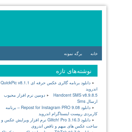
فتن
ه
وشته‌ها
خانه
برگه نمونه
نوشته‌های تازه
دانلود برنامه گالری عکس حرفه ای QuickPic v8.1.1
اندروید
Handcent SMS v8.9.8.5 دومین نرم افزار محبوب
ارسال Sms
دانلود Repost for Instagram PRO 9.08 – برنامه
کاربردی ریپست اینستاگرام اندروید
دانلود Glitch! Pro 3.16.3 نرم افزار ویرایش عکس و
ساخت عکس های مبهم و ناقص اندروی