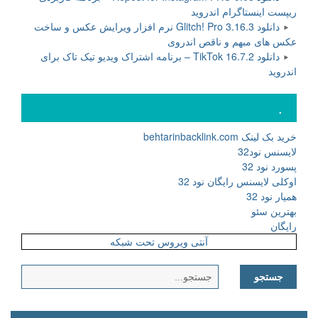
ریپست اینستاگرام اندروید
دانلود Glitch! Pro 3.16.3 نرم افزار ویرایش عکس و ساخت
عکس های مبهم و ناقص اندروی
دانلود TikTok 16.7.2 – برنامه اشتراک ویدیو تیک تاک برای
اندروید
.
خرید بک لینک behtarinbacklink.com
لایسنس نود32
پسورد نود 32
اوکلی لایسنس رایگان نود 32
همیار نود 32
بهترین سئو
رایگان
آنتی ویروس تحت شبکه
جستجو
برای: