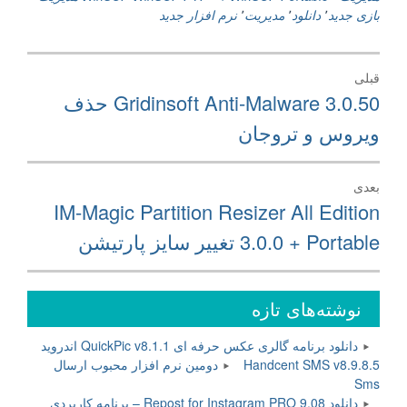
بازی جدید
٬
دانلود
٬
مدیریت
٬
نرم افزار جدید
راهبری
قبلی
نوشته
نوشته
Gridinsoft Anti-Malware 3.0.50 حذف
قبلی:
ويروس و تروجان
بعدی
نوشته
IM-Magic Partition Resizer All Edition
بعدی:
3.0.0 + Portable تغییر سایز پارتیشن
نوشته‌های تازه
دانلود برنامه گالری عکس حرفه ای QuickPic v8.1.1 اندروید
Handcent SMS v8.9.8.5 دومین نرم افزار محبوب ارسال
Sms
دانلود Repost for Instagram PRO 9.08 – برنامه کاربردی