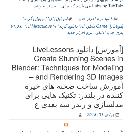
“[موبایل]
Labs by TabTale می باشد که برای…
بیشتر بخوانید
دانلود
Miraculous
دانلود نرم افزار جدید
[موبایل] ای
٬
[موبایل] گربه
٬
Ladybug
[موبایل] Game
٬
دانلود ای
٬
دانلود گربه
٬
+
٬
Miraculous ای
٬
٬
v1.0.6
&
بازی جدید
٬
دانلود
٬
نرم افزار جدید
Cat
Noir
[آموزش] دانلود LiveLessons
–
The
Create Stunning Scenes in
Official
Blender: Techniques for Modeling
Game
v1.0.6
and Rendering 3D Images –
+
آموزش ساخت صحنه های خیره
Mod
–
کننده در بلندر: تکنیک هایی برای
بازی
مدلسازی و رندر سه بعدی ع
موبایل
دختر
جولای 31, 2018
سنجاقکی
و
پسر