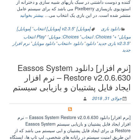
کننده و دوست داشتنی در سبک بازیهای شبیه سازی و دخترانه از
ساخت
استودیوی بازیسازی Pixelberry می باشد که برای سیستم عامل
صحنه
“[موبایل]
منتشر شده است. در این بازی یک انتخاب می…
بیشتر بخوانید
های
دانلود
خیره
Choices:
دانلود بازی
[موبایل] v2.3.5
٬
[موبایل] انتخاب
٬
[موبایل]
کننده
Stories
موبایل
٬
+
٬
Choices: انتخاب
٬
Choices: موبایل
٬
٬
Play
انتخاب
در
You
٬
v2.3.5
بازی جدید
٬
دانلود
٬
دانلود «انتخاب
٬
دانلود موبایل
٬
نرم افزار
بلندر:
Play
جدید
تکنیک
v2.3.5
هایی
+
برای
[نرم افزار] دانلود Eassos System
Mod
مدلسازی
–
Restore v2.0.6.630 – نرم افزار
و
بازی
رندر
ایجاد فایل پشتیبان و بازیابی سیستم
موبایل
سه
انتخاب”
بعدی
جولای 31, 2018
ع”
[نرم افزار] دانلود Eassos System Restore v2.0.6.630 – نرم
افزار ایجاد فایل پشتیبان و بازیابی سیستم Eassos System
Restore ی برای ایجاد فایل پشتیبان و ابی سیستم می باشد که از
این طریق امنیت سیستم در رایانه های شخصی، لپ تاپ ها، ایستگاه