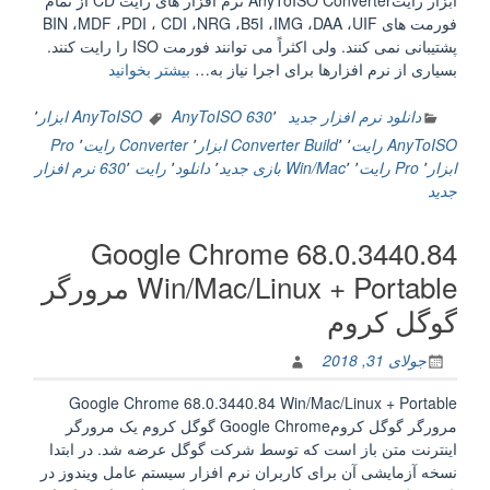
ابزار رایتAnyToISO Converter نرم افزار های رایت CD از تمام
فورمت های BIN ،MDF ،PDI ، CDI ،NRG ،B5I ،IMG ،DAA ،UIF
پشتیبانی نمی کنند. ولی اکثراً می توانند فورمت ISO را رایت کنند.
“AnyToISO
بسیاری از نرم افزارها برای اجرا نیاز به…
بیشتر بخوانید
Converter
Pro
دانلود نرم افزار جدید
٬
AnyToISO 630
AnyToISO ابزار
٬
3.9.3
AnyToISO رایت
٬
٬
Build
Converter ابزار
٬
Converter رایت
٬
Pro
Build
ابزار
٬
Pro رایت
٬
٬
Win/Mac
بازی جدید
٬
دانلود
٬
رایت 630
٬
نرم افزار
630
جدید
Win/Mac
+
Google Chrome 68.0.3440.84
Portable
ابزار
Win/Mac/Linux + Portable مرورگر
رایت”
گوگل کروم
جولای 31, 2018
Google Chrome 68.0.3440.84 Win/Mac/Linux + Portable
مرورگر گوگل کرومGoogle Chrome گوگل کروم یک مرورگر
اینترنت متن‌ باز است که توسط شرکت گوگل عرضه شد. در ابتدا
نسخه آزمایشی آن برای کاربران نرم افزار سیستم عامل ویندوز در