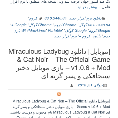
یک صد کشور جهان عرضه شد ولی نسخه های منطبق با نرم افزار
“Google
عامل…
بیشتر بخوانید
Chrome
68.0.3440.84
دانلود نرم افزار جدید
68.0.3440.84 کروم
٬
Win/Mac/Linux
68.0.3440.84 گوگل
٬
Chrome کروم
٬
Chrome گوگل
٬
Google +
٬
+
Google کروم
٬
Google گوگل
٬
٬
Portable
٬
Win/Mac/Linux
بازی
Portable
جدید
٬
دانلود
٬
کروم +
٬
نرم افزار جدید
مرورگر
گوگل
[موبایل] دانلود Miraculous Ladybug
کروم”
& Cat Noir – The Official Game
v1.0.6 + Mod – بازی موبایل دختر
سنجاقکی و پسر گربه ای
جولای 31, 2018
[موبایل] دانلود Miraculous Ladybug & Cat Noir – The Official
Game v1.0.6 + Mod – بازی موبایل دختر سنجاقکی و پسر گربه
ای Miraculous Ladybug & Cat Noir نام محبوب و دوست داشتنی
در سبک بازیهای دویدنی و اکشن از استودیوی بازیسازی Crazy