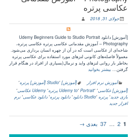
عدالتی
عکاسی پرتره
2”
جولای 31, 2018
[آموزش] دانلود Udemy Beginners Guide to Studio Portrait
Photography – آموزش مقدماتی عکاسی پرتره عکاسی پرتره،
شاخه‌ای از عکاسی است که در آن از چهره انسان برداری می‌شود.
معمولاً فاصله‌های کانونی لنزهای مورد استفاده برای عکاسی پرتره
بخاطر بار روانی لنزهای واید و نرمال(بسیاری از افراد در هنگام قرار
“[آموزش]
گرفتن…
بیشتر بخوانید
دانلود
Udemy
آموزش نرم افزار
[آموزش] Studio
٬
[آموزش] پرتره
٬
Beginners
[آموزش] عکاسی
٬
٬
Portrait
٬
to
Udemy پرتره
٬
Udemy عکاسی
٬
Guide
بازی جدید
٬
پرتره Studio
٬
دانلود
٬
دانلود پرتره
٬
دانلود عکاسی
٬
نرم
to
افزار جدید
Studio
Portrait
Photography
صفحه‌بندی
برگه
برگه
برگه
2
…
37
بعدی →
1
–
نوشته‌ها
آموزش