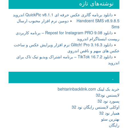
نوشته‌های تازه
مقدماتی
عکاسی
پرتره”
دانلود برنامه گالری عکس حرفه ای QuickPic v8.1.1 اندروید
Handcent SMS v8.9.8.5 دومین نرم افزار محبوب ارسال
Sms
دانلود Repost for Instagram PRO 9.08 – برنامه کاربردی
ریپست اینستاگرام اندروید
دانلود Glitch! Pro 3.16.3 نرم افزار ویرایش عکس و ساخت
عکس های مبهم و ناقص اندروی
دانلود TikTok 16.7.2 – برنامه اشتراک ویدیو تیک تاک برای
اندروید
.
خرید بک لینک behtarinbacklink.com
لایسنس نود32
پسورد نود 32
اوکلی لایسنس رایگان نود 32
همیار نود 32
بهترین سئو
رایگان