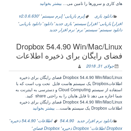
“[نرم
های کاری و سرورها را تامین می…
بیشتر بخوانید
افزار]
دانلود
دانلود بازی
[نرم بازیابی
٬
[نرم سیستم
٬
٬
v2.0.6.630
Eassos
افزار] بازیابی
٬
افزار] سیستم
٬
بازی جدید
٬
دانلود
٬
دانلود بازیابی
٬
System
دانلود سیستم
٬
سیستم
٬
نرم
٬
نرم افزار جدید
Restore
v2.0.6.630
Dropbox 54.4.90 Win/Mac/Linux
–
نرم
فضای رایگان برای ذخیره اطلاعات
افزار
ایجاد
جولای 31, 2018
فایل
پشتیبان
Dropbox 54.4.90 Win/Mac/Linux فضای رایگان برای ذخیره
و
اطلاعاتDropbox یک سیستم هاست فایل تحت وب است که با
بازیابی
استفاده از سیستم Cloud Computing و دسترسی به اینترنت به
سیستم”
شما اجازه می دهد تا فایل هایتان را به راحتی share ‌ کنید.
Dropbox 54.4.90 Win/Mac/Linux فضای رایگان برای ذخیره
“Dropbox
اطلاعات Dropbox یک سیستم هاست…
بیشتر بخوانید
54.4.90
Win/Mac/Linux
دانلود نرم افزار جدید
54.4.90 اطلاعات
٬
54.4.90 ذخیره
٬
فضای
Dropbox اطلاعات
٬
Dropbox ذخیره
٬
Dropbox فضای
٬