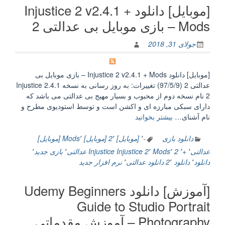
[موبایل] دانلود Injustice 2 v2.4.1 +
Mods – بازی موبایل بی عدالتی 2
جولای 31, 2018
[موبایل] دانلود Injustice 2 v2.4.1 + Mods – بازی موبایل بی
عدالتی 2 (97/5/9) تغییرات: به روز رسانی به نسخه 2.4.1 Injustice
2 نام نسخه دوم از محبوب و بسیار مهیج بی عدالتی می باشد که
دارای سبکی مبارزه ای و اکشن است و توسط استودیوی مطرح و
“[موبایل]
نام آشنای…
بیشتر بخوانید
دانلود
Injustice
دانلود بازی
-
٬
[موبایل] 2
٬
[موبایل] Mods
٬
[موبایل]
2
عدالتی
٬
+
٬
2 Mods
٬
٬
Injustice 2
Injustice عدالتی
٬
بازی جدید
٬
v2.4.1
دانلود
٬
دانلود 2
٬
دانلود عدالتی
٬
نرم افزار جدید
+
Mods
[آموزش] دانلود Udemy Beginners
–
بازی
Guide to Studio Portrait
موبایل
Photography – آموزش مقدماتی
بی