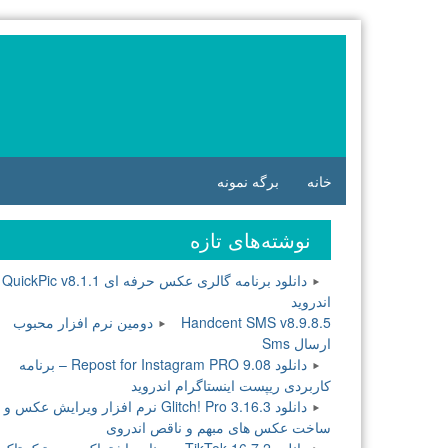
فتن
ه
وشته‌ها
خانه
برگه نمونه
نوشته‌های تازه
دانلود برنامه گالری عکس حرفه ای QuickPic v8.1.1
اندروید
Handcent SMS v8.9.8.5 دومین نرم افزار محبوب
ارسال Sms
دانلود Repost for Instagram PRO 9.08 – برنامه
کاربردی ریپست اینستاگرام اندروید
دانلود Glitch! Pro 3.16.3 نرم افزار ویرایش عکس و
ساخت عکس های مبهم و ناقص اندروی