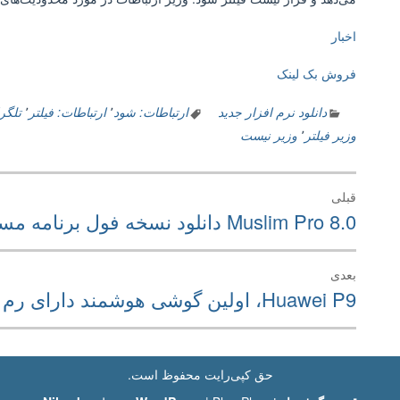
اخبار
فروش بک لینک
دانلود نرم افزار جدید
ارتباطات: شود
٬
ارتباطات: فیلتر
٬
تلگر
وزیر فیلتر
٬
وزیر نیست
راهبری
قبلی
نوشته
نوشته
Muslim Pro 8.0 دانلود نسخه فول برنامه مسلمان برای اندروید
قبلی:
بعدی
نوشته
Huawei P9، اولین گوشی هوشمند دارای رم 6 گیگابایتی در جهان
بعدی:
حق کپی‌رایت محفوظ است.