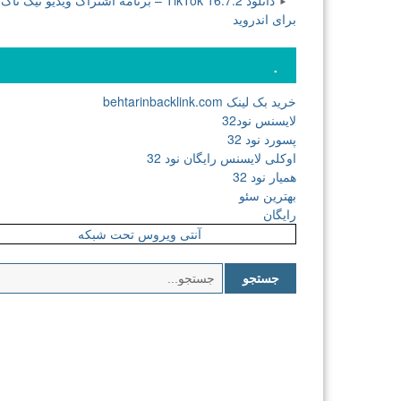
دانلود TikTok 16.7.2 – برنامه اشتراک ویدیو تیک تاک
برای اندروید
.
خرید بک لینک behtarinbacklink.com
لایسنس نود32
پسورد نود 32
اوکلی لایسنس رایگان نود 32
همیار نود 32
بهترین سئو
رایگان
آنتی ویروس تحت شبکه
جستجو
برای: