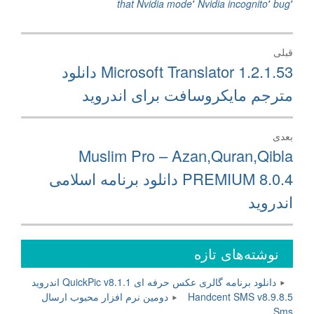
that
Nvidia mode
٬
Nvidia incognito
٬
bug
٬
راهبری
قبلی
نوشته
نوشته
Microsoft Translator 1.2.1.53 دانلود
قبلی:
مترجم مایکروسافت برای اندروید
بعدی
نوشته
Muslim Pro – Azan,Quran,Qibla
بعدی:
PREMIUM 8.0.4 دانلود برنامه اسلامی
اندروید
نوشته‌های تازه
دانلود برنامه گالری عکس حرفه ای QuickPic v8.1.1 اندروید
Handcent SMS v8.9.8.5 دومین نرم افزار محبوب ارسال
Sms