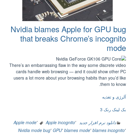
Nvidia blames Apple for GPU bug
that breaks Chrome’s incognito
mode
There’s an embarrassing flaw in the way some discrete video
cards handle web browsing — and it could show other PC
users a lot more about your browsing habits than you’d like
them to know.
آلرژی و تغذیه
بک لینک رنک 3
دانلود نرم افزار جدید
٬
Apple incognito
٬
Apple mode
Nvidia
mode bug
٬
GPU
٬
blames mode
٬
blames incognito
٬