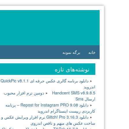
فتن
ه
وشته‌ها
خانه
برگه نمونه
نوشته‌های تازه
دانلود برنامه گالری عکس حرفه ای QuickPic v8.1.1
اندروید
Handcent SMS v8.9.8.5 دومین نرم افزار محبوب
ارسال Sms
دانلود Repost for Instagram PRO 9.08 – برنامه
کاربردی ریپست اینستاگرام اندروید
دانلود Glitch! Pro 3.16.3 نرم افزار ویرایش عکس و
ساخت عکس های مبهم و ناقص اندروی