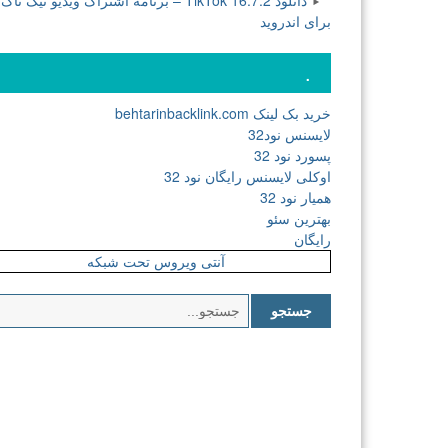
دانلود TikTok 16.7.2 – برنامه اشتراک ویدیو تیک تاک
برای اندروید
.
خرید بک لینک behtarinbacklink.com
لایسنس نود32
پسورد نود 32
اوکلی لایسنس رایگان نود 32
همیار نود 32
بهترین سئو
رایگان
آنتی ویروس تحت شبکه
جستجو
برای: