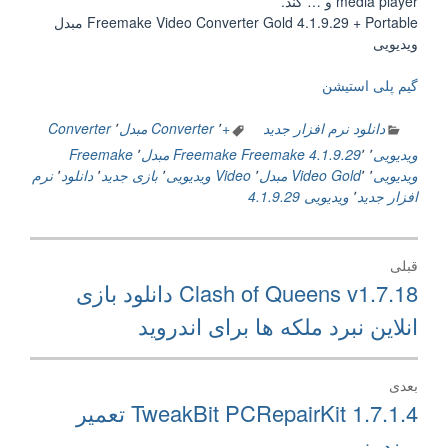
media player و … کند.
Freemake Video Converter Gold 4.1.9.29 + Portable مبدل
ویدیویی
گیم پلی استیشن
دانلود نرم افزار جدید
+
٬
Converter مبدل
٬
Converter
ویدیویی
٬
٬
Freemake 4.1.9.29
Freemake مبدل
٬
Freemake
ویدیویی
٬
٬
Gold
Video مبدل
٬
Video ویدیویی
٬
بازی جدید
٬
دانلود
٬
نرم
افزار جدید
٬
ویدیویی 4.1.9.29
راهبری
قبلی
نوشته
نوشته
Clash of Queens v1.7.18 دانلود بازی
قبلی:
انلاین نبرد ملکه ها برای اندروید
بعدی
نوشته
TweakBit PCRepairKit 1.7.1.4 تعمیر
بعدی:
ویندوز