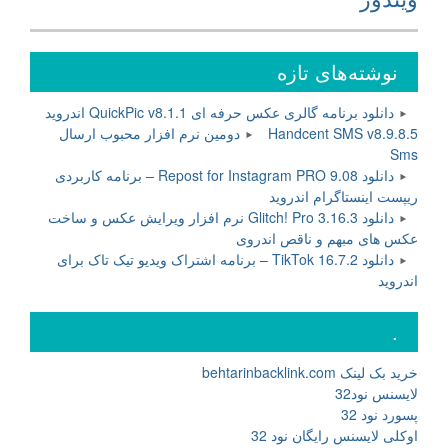
نوشته‌های تازه
دانلود برنامه گالری عکس حرفه ای QuickPic v8.1.1 اندروید
Handcent SMS v8.9.8.5 دومین نرم افزار محبوب ارسال
Sms
دانلود Repost for Instagram PRO 9.08 – برنامه کاربردی
ریپست اینستاگرام اندروید
دانلود Glitch! Pro 3.16.3 نرم افزار ویرایش عکس و ساخت
عکس های مبهم و ناقص اندروی
دانلود TikTok 16.7.2 – برنامه اشتراک ویدیو تیک تاک برای
اندروید
.
خرید بک لینک behtarinbacklink.com
لایسنس نود32
پسورد نود 32
اوکلی لایسنس رایگان نود 32